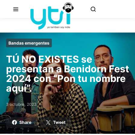
Bandas emergentes
TÚ NO EXISTES se
presentan a Benidorn Fest
2024 con “Pon tu nombre
aquí”.
3 octubre, 2023
Posted on
Share
Tweet