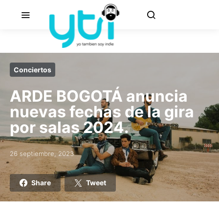
Conciertos
ARDE BOGOTÁ anuncia
nuevas fechas de la gira
por salas 2024.
26 septiembre, 2023
Posted on
Share
Tweet