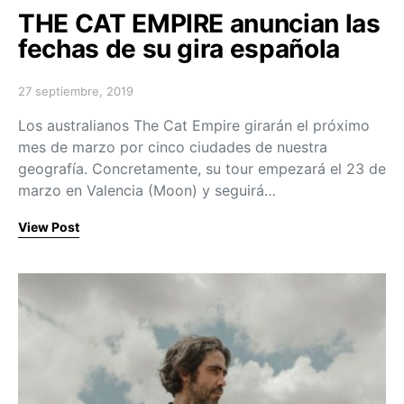
THE CAT EMPIRE anuncian las
fechas de su gira española
27 septiembre, 2019
Posted on
Los australianos The Cat Empire girarán el próximo
mes de marzo por cinco ciudades de nuestra
geografía. Concretamente, su tour empezará el 23 de
marzo en Valencia (Moon) y seguirá…
View Post