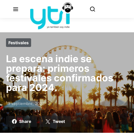
Festivales
La escena indie se
prepara: primeros
festivales confirmados
para 2024.
19 septiembre, 2023
Posted on
Share
Tweet