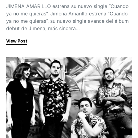
JIMENA AMARILLO estrena su nuevo single “Cuando
ya no me quieras”. Jimena Amarillo estrena “Cuando
ya no me quieras”, su nuevo single avance del álbum
debut de Jimena, más sincera…
View Post