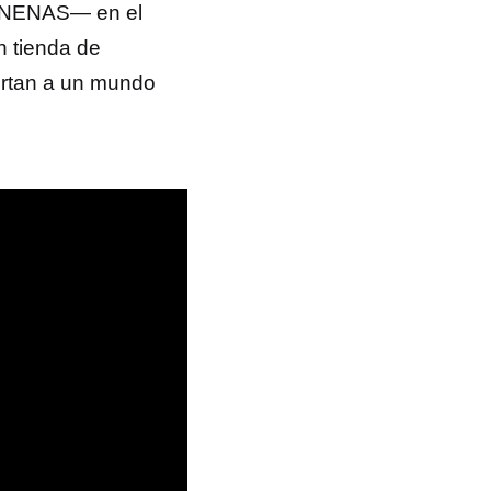
e NENAS— en el
 tienda de
ortan a un mundo