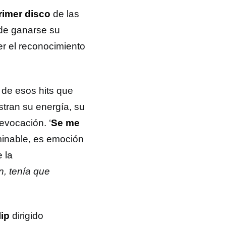
rimer disco
de las
 de ganarse su
er el reconocimiento
de esos hits que
tran su energía, su
evocación. ‘
Se me
erminable, es emoción
e la
n, tenía que
lip
dirigido