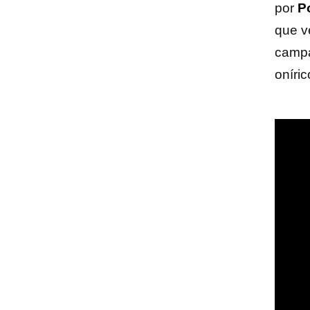
por
P
que 
campa
oníric