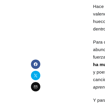
Hace 
valen
hueco
dentro
Para 
abund
fuerz
ha mu
y poes
canci
apren
Y par