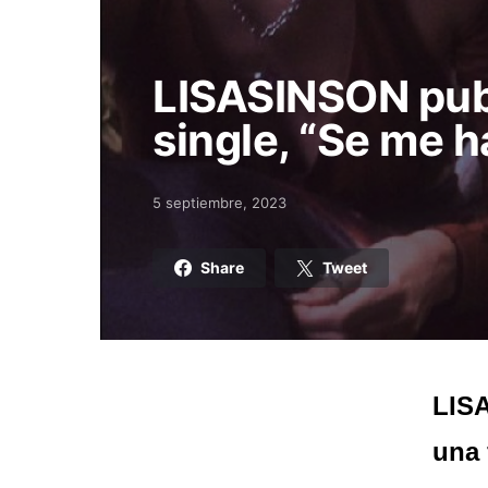
LISASINSON pub
single, “Se me h
5 septiembre, 2023
Posted on
Share
Tweet
LISA
una 