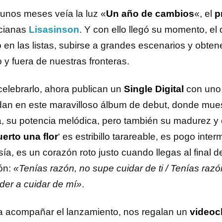
unos meses veía la luz «
Un año de cambios
«, el
p
cianas
Lisasinson
. Y con ello llegó su momento, el
 en las listas, subirse a grandes escenarios y obten
 y fuera de nuestras fronteras.
celebrarlo, ahora publican un
Single Digital
con uno 
an en este maravilloso álbum de debut, donde mues
a, su potencia melódica, pero también su madurez y 
erto una flor
‘ es estribillo tarareable, es pogo int
ía, es un corazón roto justo cuando llegas al final d
ón:
«Tenías razón, no supe cuidar de ti / Tenías razó
der a cuidar de mí»
.
a acompañar el lanzamiento, nos regalan un
videoc