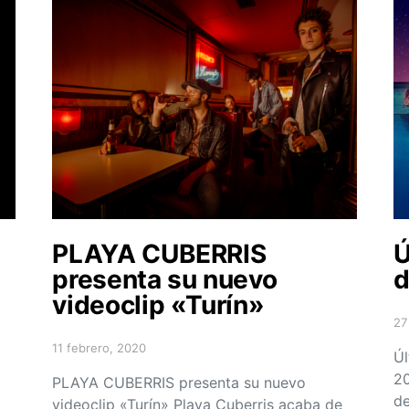
PLAYA CUBERRIS
Ú
presenta su nuevo
d
videoclip «Turín»
27
Po
11 febrero, 2020
Posted on
Úl
20
PLAYA CUBERRIS presenta su nuevo
de
videoclip «Turín» Playa Cuberris acaba de