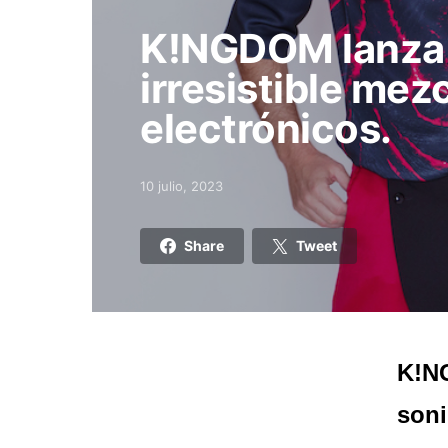
K!NGDOM lanza 
irresistible mez
electrónicos.
10 julio, 2023
Posted on
Share
Tweet
K!NG
soni