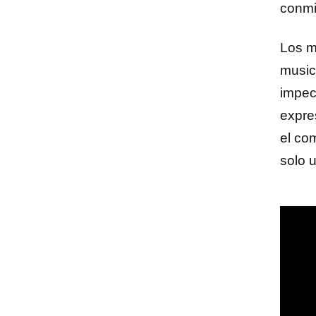
conmi
Los 
music
impec
expre
el co
solo u