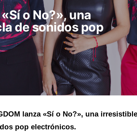
«Sí o No?», una
cla de sonidos pop
DOM lanza «Sí o No?», una irresistibl
dos pop electrónicos.