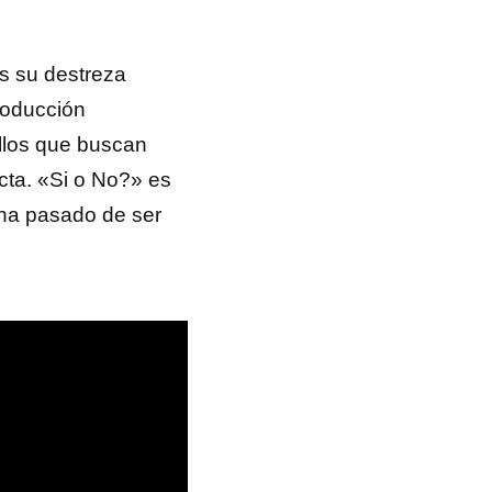
 su destreza
roducción
llos que buscan
cta. «Si o No?» es
ha pasado de ser