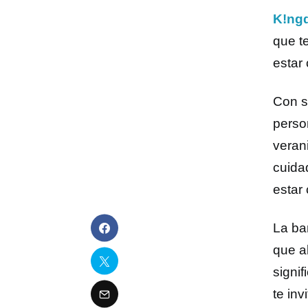
K!ng
que t
estar
Con s
perso
veran
cuida
estar
La ba
que a
signi
te in