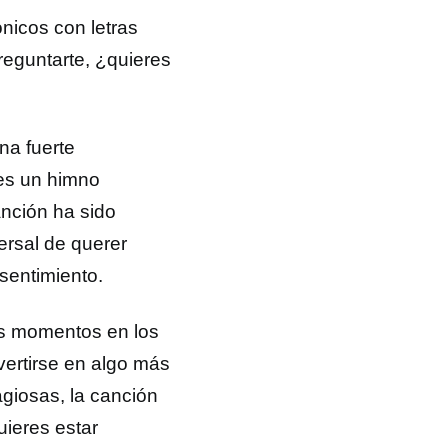
nicos con letras
reguntarte, ¿quieres
na fuerte
 es un himno
anción ha sido
ersal de querer
sentimiento.
os momentos en los
ertirse en algo más
agiosas, la canción
uieres estar