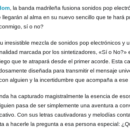
dom
, la banda madrileña fusiona sonidos pop electró
e llegarán al alma en su nuevo sencillo que te hará p
 conmigo, sí o no?
u irresistible mezcla de sonidos pop electrónicos y u
nalidad marcada por los sintetizadores, «Sí o No?»
iego que te atrapará desde el primer acorde. Esta c
dosamente diseñada para transmitir el mensaje univ
 con alguien y la incertidumbre que acompaña a ese 
nda ha capturado magistralmente la esencia de es
lguien pasa de ser simplemente una aventura a conv
ficativo. Con sus letras cautivadoras y melodías cont
vita a hacerle la pregunta a esa persona especial: ¿Q