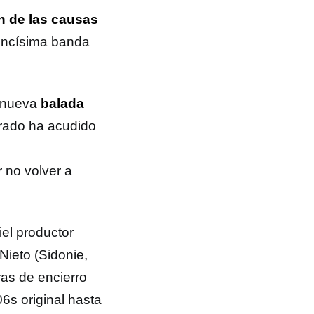
n de las causas
vencísima banda
u nueva
balada
erado ha acudido
 no volver a
iel productor
Nieto (Sidonie,
as de encierro
6s original hasta