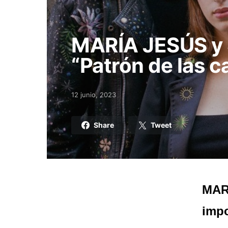
MARÍA JESÚS y 
“Patrón de las c
12 junio, 2023
Posted on
Share
Tweet
MARÍ
impo