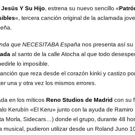
 Jesús Y Su Hijo
, estrena su nuevo sencillo «
Patró
ibles
«, tercera canción original de la aclamada jo
leña.
anda que NECESITABA España
nos presenta así s
cada
al santo de la calle Atocha al que todo desesp
edirle lo imposible.
anción que reza desde el corazón kinki y castizo por
er una y otra vez los mismos errores.
da en los míticos
Reno Studios de Madrid
con su f
lo Kerubín «El Keru» junto con la ayuda de Ramiro 
ta Morla, Sidecars…) donde el grupo, durante 48 hor
a musical, pudieron utilizar desde un Roland Juno 10