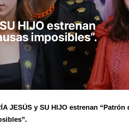
SU HIJO estrenan
ausas imposibles”.
A JESÚS y SU HIJO estrenan “Patrón d
sibles”.