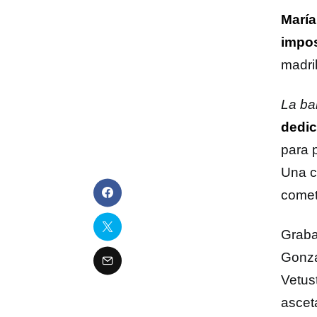
María
impos
madri
La b
dedi
para p
Una c
comet
Graba
Gonza
Vetus
ascet