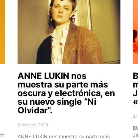
ANNE LUKIN nos
B
muestra su parte más
m
oscura y electrónica, en
J
su nuevo single “Ni
«
Olvidar”.
24
Po
6 febrero, 2023
Posted on
BU
’t
Ja
ANNE LUKIN nos muestra su parte más