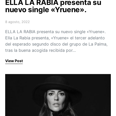
ELLA LA RABIA presenta su
nuevo single «Yruene».
8 agosto, 2022
Posted on
ELLA LA RABIA presenta su nuevo single «Yruene».
Ella La Rabia presenta, «Yruene» el tercer adelanto
del esperado segundo disco del grupo de La Palma,
tras la buena acogida recibida por…
View Post