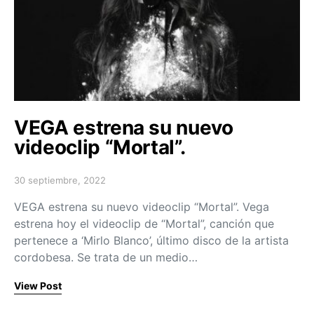
VEGA estrena su nuevo
videoclip “Mortal”.
30 septiembre, 2022
Posted on
VEGA estrena su nuevo videoclip “Mortal”. Vega
estrena hoy el videoclip de “Mortal”, canción que
pertenece a ‘Mirlo Blanco’, último disco de la artista
cordobesa. Se trata de un medio…
View Post