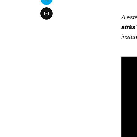
A est
atrás
insta