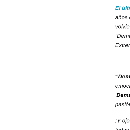
El úl
años 
volvi
“Dema
Extre
“’
Dem
emocio
‘
Dema
pasió
¡Y oj
todas 