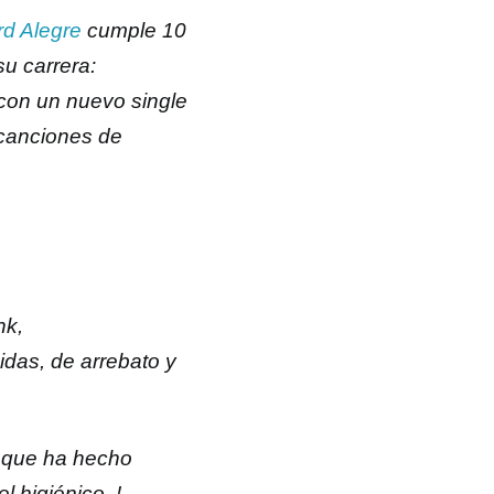
rd Alegre
cumple 10
u carrera:
 con un nuevo single
 canciones de
nk,
idas, de arrebato y
, que ha hecho
l higiénico..!