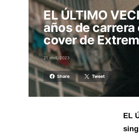
EL ÚLTIMO VEC
años de carrera
cover de Extre
21 abril, 2023
Posted on
Share
Tweet
EL 
sing