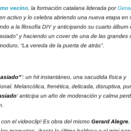
timo vecino
, la formación catalana liderada por
Gera
en activo y lo celebra abriendo una nueva etapa en s
endo a la filosofía DIY y anticipando su cuarto álbum
siado” y haciendo un cover de una de las grandes
moduro, “La vereda de la puerta de atrás”.
asiado”
‘: un hit instantáneo, una sacudida física y
nal. Melancólica, frenética, delicada, disruptiva, pu
siado
‘ anticipa un año de moderación y calma perd
n.
o con el videoclip! Es obra del mismo
Gerard Alegre
las maquetas, ¡hasta la última baldosa o el mini pape