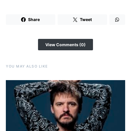
Share
Tweet
View Comments (0)
YOU MAY ALSO LIKE