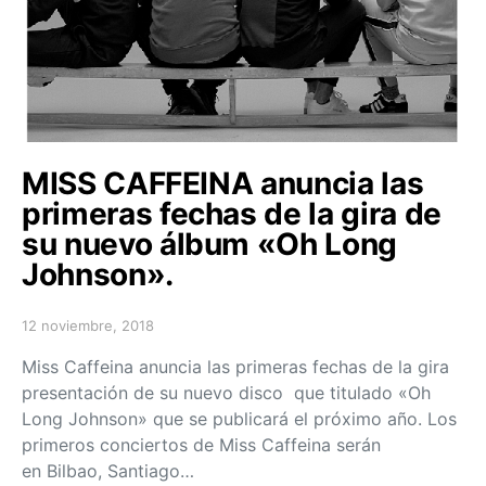
MISS CAFFEINA anuncia las
primeras fechas de la gira de
su nuevo álbum «Oh Long
Johnson».
12 noviembre, 2018
Posted on
Miss Caffeina anuncia las primeras fechas de la gira
presentación de su nuevo disco que titulado «Oh
Long Johnson» que se publicará el próximo año. Los
primeros conciertos de Miss Caffeina serán
en Bilbao, Santiago…