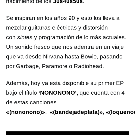
nacimiento de los
30s40s50s
.
Se inspiran en los años 90 y esto los lleva a
mezclar guitarras eléctricas y distorsión
con
sintes
y programación de lo más actuales.
Un sonido fresco que nos adentra en un viaje
que va desde Nirvana hasta Bowie, pasando
por Garbage, Paramore o Radiohead.
Además, hoy ya está disponible su primer EP
bajo el título
‘NONONONO’,
que cuenta con 4
de estas canciones
«(nononono)»
,
«(bandejadeplata)»
,
«(loquenoe