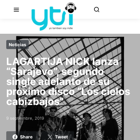
Noticias
LAGARTIJA NICK lanza
“Sarajevo”, segundo
single adelanto de su
próximo disco “Los cielos
cabizbajos”
9 septiembre, 2019
Posted on
Share
Tweet