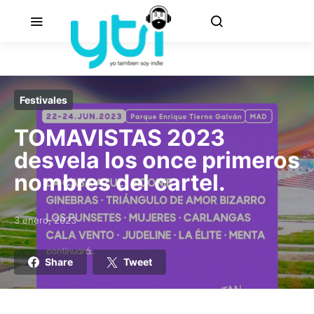
Festivales
TOMAVISTAS 2023
desvela los once primeros
nombres del cartel.
3 enero, 2023
Posted on
Share
Tweet