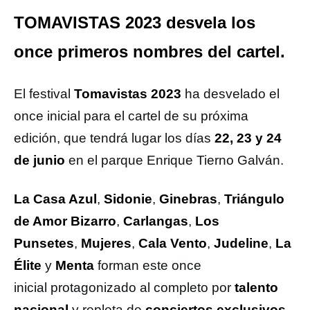
TOMAVISTAS 2023 desvela los
once primeros nombres del cartel.
El festival
Tomavistas 2023
ha desvelado el
once inicial para el cartel de su próxima
edición, que tendrá lugar los días
22, 23 y 24
de junio
en el parque Enrique Tierno Galván.
La Casa Azul
,
Sidonie
,
Ginebras
,
Triángulo
de Amor Bizarro
,
Carlangas
,
Los
Punsetes
,
Mujeres
,
Cala Vento
,
Judeline
,
La
Élite
y
Menta
forman este once
inicial protagonizado al completo por
talento
nacional
y repleta de
conciertos exclusivos
.