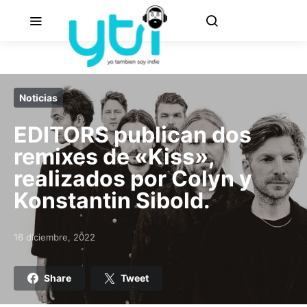
Noticias
EDITORS publican dos
remixes de «Kiss»,
realizados por Colyn y
Konstantin Sibold.
16 diciembre, 2022
Posted on
Share
Tweet