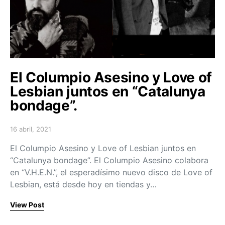
El Columpio Asesino y Love of
Lesbian juntos en “Catalunya
bondage”.
16 abril, 2021
Posted on
El Columpio Asesino y Love of Lesbian juntos en
“Catalunya bondage”. El Columpio Asesino colabora
en “V.H.E.N.”, el esperadísimo nuevo disco de Love of
Lesbian, está desde hoy en tiendas y…
View Post