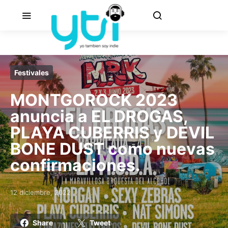
Festivales
MONTGOROCK 2023
anuncia a EL DROGAS,
PLAYA CUBERRIS y DEVIL
BONE DUST como nuevas
confirmaciones.
12 diciembre, 2022
Posted on
Share
Tweet