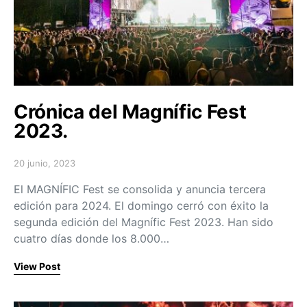
Crónica del Magnífic Fest
2023.
20 junio, 2023
Posted on
El MAGNÍFIC Fest se consolida y anuncia tercera
edición para 2024. El domingo cerró con éxito la
segunda edición del Magnífic Fest 2023. Han sido
cuatro días donde los 8.000…
View Post