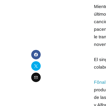
Mient
último
canci
pace
le tr
novent
El si
colab
Fônal
produ
de la
y Alf