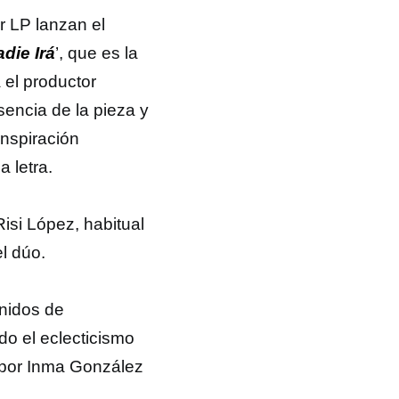
r LP lanzan el
die Irá
’, que es la
 el productor
sencia de la pieza y
inspiración
 letra.
Risi López, habitual
l dúo.
nidos de
do el eclecticismo
o por Inma González