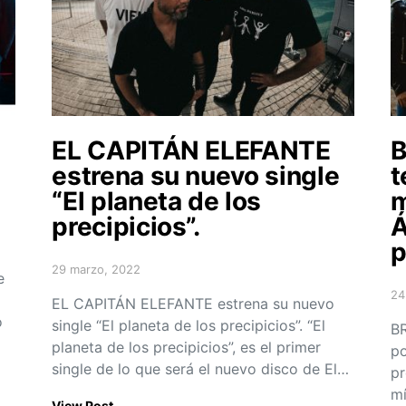
EL CAPITÁN ELEFANTE
B
estrena su nuevo single
t
“El planeta de los
m
precipicios”.
Á
p
29 marzo, 2022
e
Posted on
24
EL CAPITÁN ELEFANTE estrena su nuevo
Po
o
single “El planeta de los precipicios”. “El
BR
planeta de los precipicios”, es el primer
po
single de lo que será el nuevo disco de El…
pr
mí
View Post