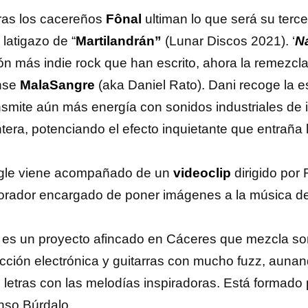
ras los cacereños
Fônal
ultiman lo que será su terce
 latigazo de “
Martilandrán”
(Lunar Discos 2021). ‘
Na
ón más indie rock que han escrito, ahora la remezcla
nse
MalaSangre
(aka Daniel Rato). Dani recoge la e
ansmite aún más energía con sonidos industriales de 
era, potenciando el efecto inquietante que entraña la
ngle viene acompañado de un
videoclip
dirigido por 
orador encargado de poner imágenes a la música de
es un proyecto afincado en Cáceres que mezcla so
cción electrónica y guitarras con mucho fuzz, aunan
s letras con las melodías inspiradoras. Está formad
onso Búrdalo.