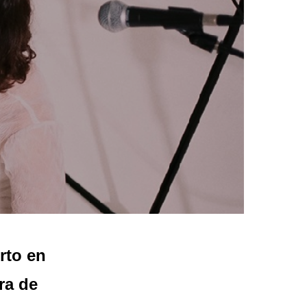
to en
ra de