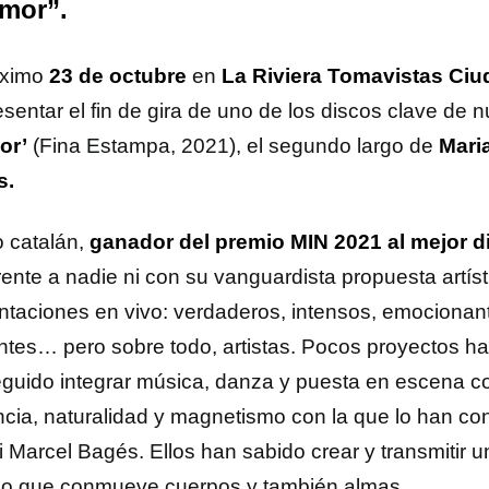
mor”.
óximo
23 de octubre
en
La Riviera
Tomavistas Ciu
sentar el fin de gira de uno de los discos clave de n
or’
(Fina Estampa, 2021), el segundo largo de
Maria
s.
o catalán,
ganador del premio MIN 2021 al mejor d
rente a nadie ni con su vanguardista propuesta artíst
ntaciones en vivo: verdaderos, intensos, emocionant
entes… pero sobre todo, artistas. Pocos proyectos h
guido integrar música, danza y puesta en escena co
encia, naturalidad y magnetismo con la que lo han c
i Marcel Bagés. Ellos han sabido crear y transmitir u
o que conmueve cuerpos y también almas.