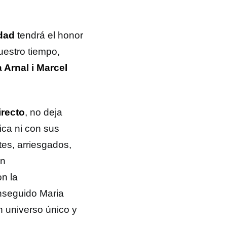
dad
tendrá el honor
uestro tiempo,
 Arnal i Marcel
irecto
, no deja
ica ni con sus
es, arriesgados,
an
n la
onseguido Maria
n universo único y