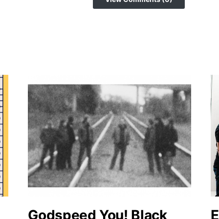
Godspeed You! Black
E