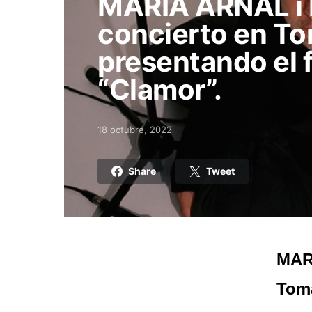
MARIA ARNAL i
concierto en To
presentando el f
“Clamor”.
18 octubre, 2022
Posted on
Share
Tweet
MAR
Toma