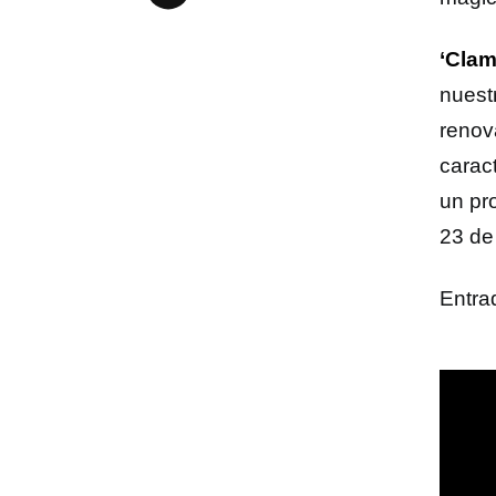
‘Cla
nuest
renov
carac
un pr
23 de
Entra