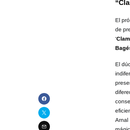
“Cla
El pr
de pre
‘
Clam
Bagé
El dú
indife
prese
difer
conse
efici
Arnal 
mágic