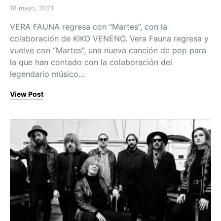
18 mayo, 2021
Posted on
VERA FAUNA regresa con “Martes”, con la
colaboración de KIKO VENENO. Vera Fauna regresa y
vuelve con “Martes”, una nueva canción de pop para
la que han contado con la colaboración del
legendario músico…
View Post