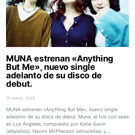
MUNA estrenan «Anything
But Me», nuevo single
adelanto de su disco de
debut.
16 marzo, 2022
Posted on
MUNA estrenan «Anything But Me», nuevo single
adelanto de su disco de debut. Muna, el trío con sede
en Los Ángeles, compuesto por Katie Gavin
(ella/ellos), Naomi McPherson (ellos/ellas) y…