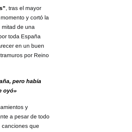
s”
, tras el mayor
r momento y cortó la
n mitad de una
s por toda España
arecer en un buen
xtramuros por Reino
aña, pero había
e oyó»
zamientos y
nte a pesar de todo
e canciones que