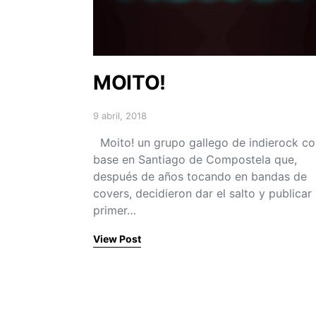
MOITO!
9 abril, 2018
Posted on
Moito! un grupo gallego de indierock co
base en Santiago de Compostela que,
después de años tocando en bandas de
covers, decidieron dar el salto y publicar
primer…
View Post