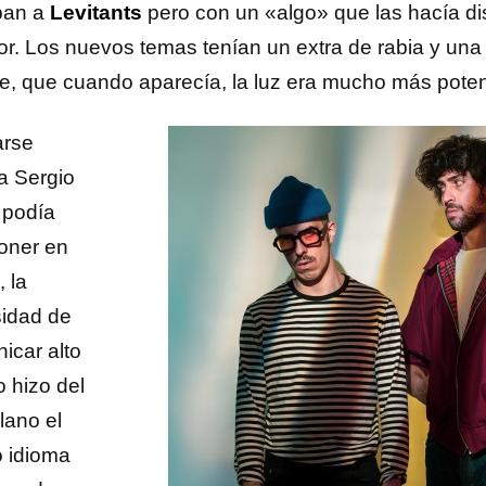
ban a
Levitants
pero con un «algo» que las hacía dis
ior. Los nuevos temas tenían un extra de rabia y una
e, que cuando aparecía, la luz era mucho más poten
arse
a Sergio
 podía
oner en
, la
idad de
icar alto
o hizo del
lano el
 idioma