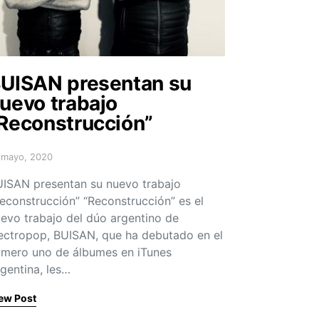
UISAN presentan su
uevo trabajo
Reconstrucción”
 mayo, 2020
sted on
ISAN presentan su nuevo trabajo
econstrucción” “Reconstrucción” es el
evo trabajo del dúo argentino de
ectropop, BUISAN, que ha debutado en el
mero uno de álbumes en iTunes
gentina, les…
ew Post