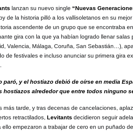
ants
lanzan su nuevo single
“Nuevas Generacione
y de la historia pilló a los vallisoletanos en su mejo
ctoria ascendente de un grupo que se encontraba e
onante gira con la que ya habían logrado llenar sala
id, Valencia, Málaga, Coruña, San Sebastián…), ap
o de festivales e incluso anunciar su primera gira e
.
 paró, y el hostiazo debió de oírse en media Esp
s hostiazos alrededor que entre todos ninguno s
 más tarde, y tras decenas de cancelaciones, apla
rtos retractilados,
Levitants
decidieron seguir adela
a ello empezaron a trabajar de cero en un puñado d