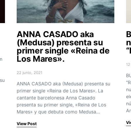
ANNA CASADO aka
B
(Medusa) presenta su
n
primer single «Reina de
“
Los Mares».
n
12
Po
22 junio, 2021
Posted on
BU
 su
“R
ANNA CASADO aka (Medusa) presenta su
nu
primer single «Reina de Los Mares». La
el
cantante barcelonesa Anna Casado
nú
presenta su primer single, «Reina de Los
Ar
Mares» y que debuta como Medusa…
Vi
View Post