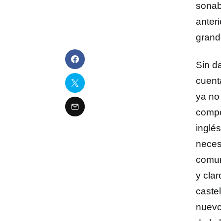
sona
anter
grand
Sin d
cuent
ya no
comp
inglés
neces
comun
y clar
castel
nuevo