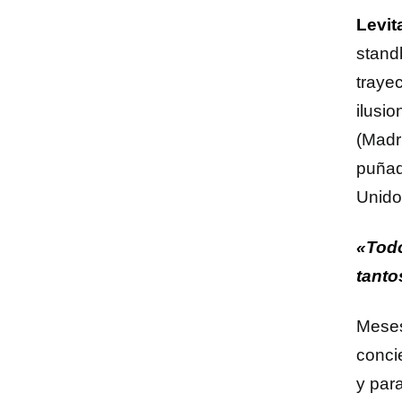
Levit
standb
traye
ilusi
(Madr
puñad
Unido
«Todo
tanto
Meses
concie
y par