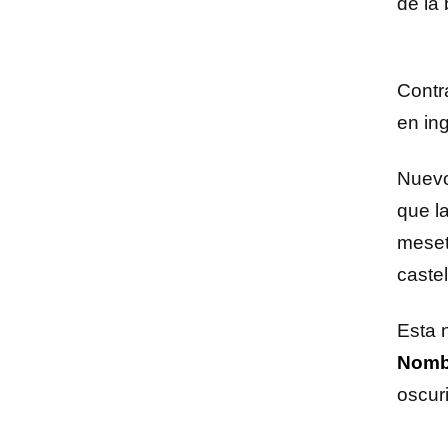
de la
Contr
en in
Nuevo
que l
meset
castel
Esta 
Nomb
oscur