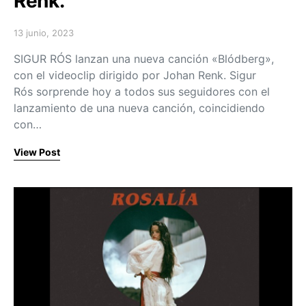
Renk.
13 junio, 2023
Posted on
SIGUR RÓS lanzan una nueva canción «Blódberg»,
con el videoclip dirigido por Johan Renk. Sigur
Rós sorprende hoy a todos sus seguidores con el
lanzamiento de una nueva canción, coincidiendo
con…
View Post