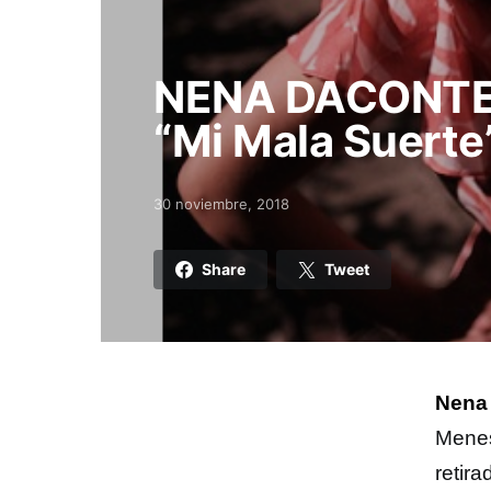
NENA DACONTE e
“Mi Mala Suerte”
30 noviembre, 2018
Posted on
Share
Tweet
Nena
Menes
retir