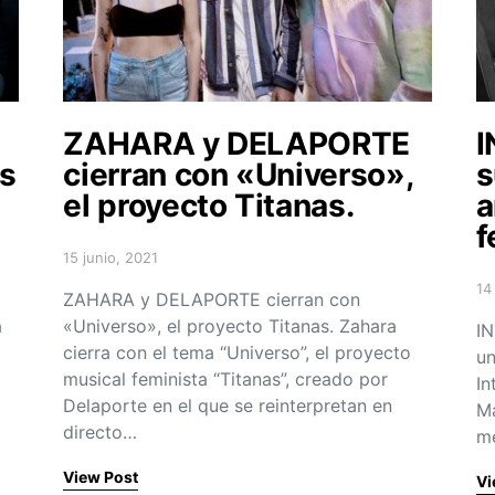
ZAHARA y DELAPORTE
I
os
cierran con «Universo»,
s
el proyecto Titanas.
a
f
15 junio, 2021
Posted on
14
ZAHARA y DELAPORTE cierran con
Po
a
«Universo», el proyecto Titanas. Zahara
IN
cierra con el tema “Universo”, el proyecto
un
musical feminista “Titanas”, creado por
In
Delaporte en el que se reinterpretan en
Ma
directo…
me
View Post
Vi