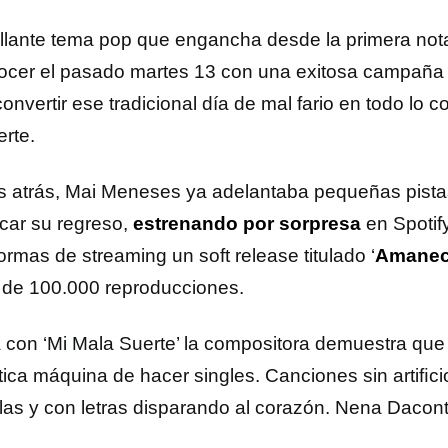
illante tema pop que engancha desde la primera n
ocer el pasado martes 13 con una exitosa campaña 
onvertir ese tradicional día de mal fario en todo lo co
erte.
 atrás, Mai Meneses ya adelantaba pequeñas pistas
ﬁcar su regreso,
estrenando por sorpresa
en Spotify
ormas de streaming un soft release titulado ‘
Amanec
 de 100.000 reproducciones.
 con ‘Mi Mala Suerte’ la compositora demuestra que
tica máquina de hacer singles. Canciones sin artiﬁcio
llas y con letras disparando al corazón. Nena Dacon