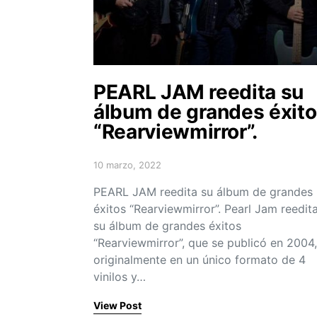
PEARL JAM reedita su
álbum de grandes éxit
“Rearviewmirror”.
10 marzo, 2022
Posted on
PEARL JAM reedita su álbum de grandes
éxitos “Rearviewmirror”. Pearl Jam reedit
su álbum de grandes éxitos
“Rearviewmirror”, que se publicó en 2004,
originalmente en un único formato de 4
vinilos y…
View Post