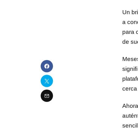
Un br
a con
para c
de su
Meses
signi
plataf
cerca
Ahora
autén
senci