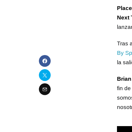
Plac
Next 
lanza
Tras 
By Sp
la sa
Brian
fin d
somos
nosot