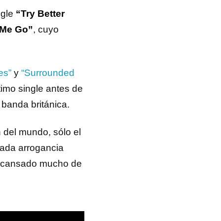
ngle
“Try Better
 Me Go”
, cuyo
es”
y
“Surrounded
último single antes de
 banda británica.
n del mundo, sólo el
rada arrogancia
a cansado mucho de