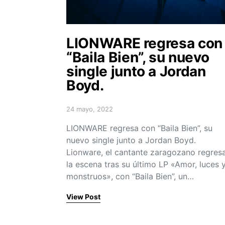
LIONWARE regresa con
“Baila Bien”, su nuevo
single junto a Jordan
Boyd.
24 mayo, 2022
Posted on
LIONWARE regresa con “Baila Bien”, su
nuevo single junto a Jordan Boyd.
Lionware, el cantante zaragozano regres
la escena tras su último LP «Amor, luces 
monstruos», con “Baila Bien”, un…
View Post