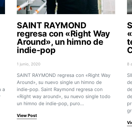
SAINT RAYMOND
S
regresa con «Right Way
«
Around», un himno de
t
indie-pop
C
1 junio, 2020
8 
Posted on
Po
SAINT RAYMOND regresa con «Right Way
SI
Around», su nuevo single un himno de
de
a a
indie-pop. Saint Raymond regresa con
de
y
«Right way around», su nuevo single todo
de
un himno de indie-pop, puro…
pr
g
View Post
Vi