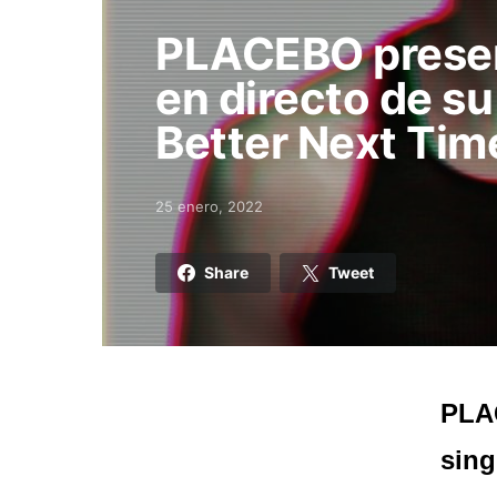
PLACEBO present
en directo de su
Better Next Time
25 enero, 2022
Posted on
Share
Tweet
PLAC
sing