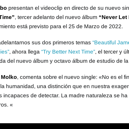
ebo
presentan el videoclip en directo de su nuevo si
Time”
, tercer adelanto del nuevo álbum
“Never Let
miento está previsto para el 25 de Marzo de 2022.
adelantarnos sus dos primeros temas
“Beautiful Jam
ies”
, ahora llega
“Try Better Next Time”
, el tercer y 
lida del nuevo álbum y octavo álbum de estudio de la
 Molko
, comenta sobre el nuevo single: «No es el fi
e la humanidad, una distinción que en nuestra exage
 incapaces de detectar. La madre naturaleza se h
ros. «