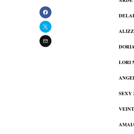
DELAP
ALIZZZ
DORIAN
LORI M
ANGEL 
SEXY Z
VEINTI
AMAIA,