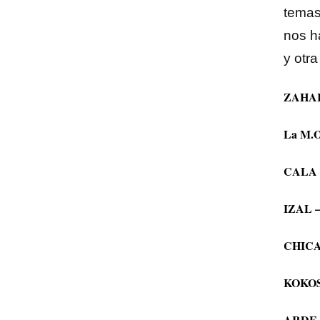
temas
nos h
y otr
ZAHAR
La M.O
CALA V
IZAL –
CHICA
KOKOSH
ARDE 