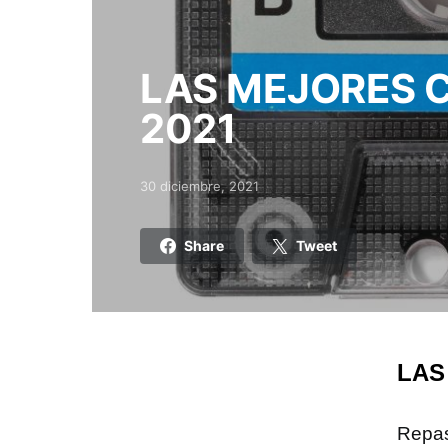
LAS MEJORES 
2021
30 diciembre, 2021
Posted on
Share
Tweet
LAS
Repa