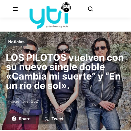
Noticias
LOS PILOTOS vuelven con
su nuevo single doble
«Cambia mi suerte” y “En
un río de sol».
17 diciembre, 2021
Posted on
Share
Tweet