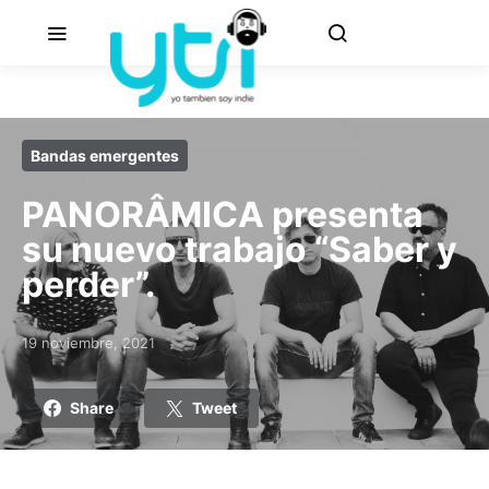
Bandas emergentes
PANORÂMICA presenta
su nuevo trabajo “Saber y
perder”.
19 noviembre, 2021
Posted on
Share
Tweet