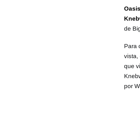
Oasi
Kneb
de Bi
Para 
vista
que v
Knebw
por W