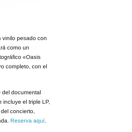
n vinilo pesado con
zará como un
tográfico «Oasis
o completo, con el
D del documental
ncluye el triple LP,
del concierto,
nda.
Reserva aquí
.