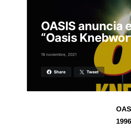
OASIS anuncia e
“Oasis Knebwort
18 noviembre, 2021
Posted on
Share
Tweet
OASI
1996