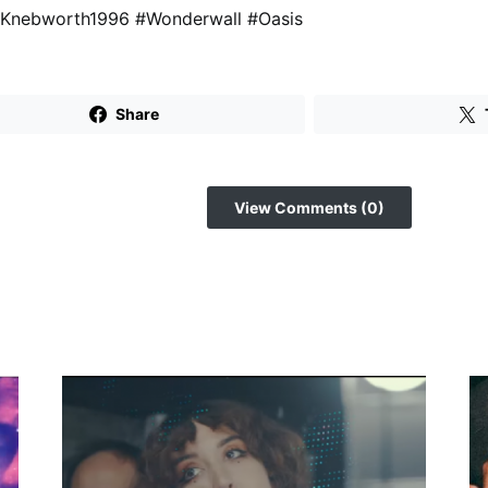
sKnebworth1996 #Wonderwall #Oasis
Share
View Comments (0)