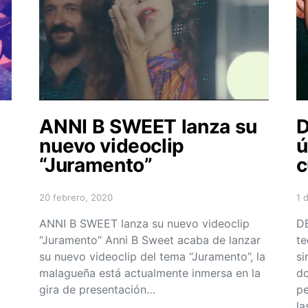
ANNI B SWEET lanza su
D
nuevo videoclip
ú
“Juramento”
c
20 febrero, 2020
1 
Posted on
Po
ANNI B SWEET lanza su nuevo videoclip
DE
“Juramento” Anni B Sweet acaba de lanzar
te
su nuevo videoclip del tema “Juramento”, la
si
malagueña está actualmente inmersa en la
do
gira de presentación…
pe
la