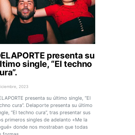
ELAPORTE presenta su
ltimo single, “El techno
ura”.
diciembre, 2023
sted on
LAPORTE presenta su último single, “El
chno cura”. Delaporte presenta su último
ngle, “El techno cura”, tras presentar sus
s primeros singles de adelanto «Me la
gué» donde nos mostraban que todas
s formas…