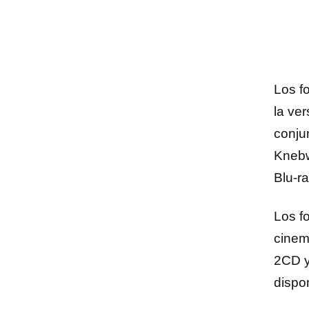
Los f
la ve
conju
Knebw
Blu-r
Los f
cinem
2CD y
dispo