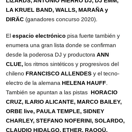
LIZARDS, ANTONIO HIERRO DJ, DJ EMM,
LA KRUEL BAND, WALLS, MARAÑA y
DIRÄC
(ganadores concurso 2020).
El
espacio electrónico
pisa fuerte también y
enumera una gran lista donde se confirman
desde la poderosa DJ y productora
ANN
CLUE,
los ritmos sintéticos y progresivos del
chileno
FRANCISCO ALLENDES
y el tecno-
electro de la alemana
HELENA HAUFF
.
También se apuntan a las pistas
HORACIO
CRUZ, ILARIO ALICANTE, MARCO BAILEY,
ORBE live, PAULA TEMPLE, SIDNEY
CHARLEY, STEFANO NOFERINI, SOLARDO,
CLAUDIO HIDALGO, ETHER, RAOOÜ,