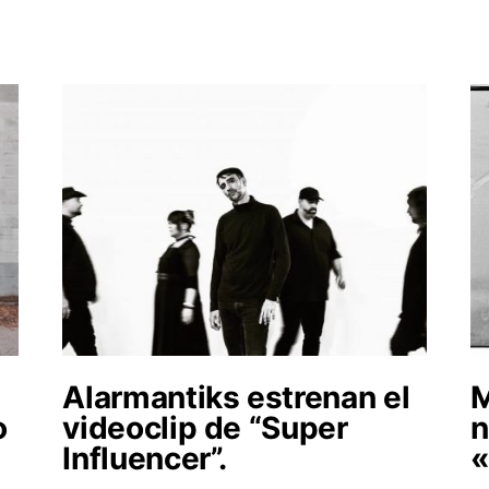
Alarmantiks estrenan el
M
o
videoclip de “Super
n
Influencer”.
«