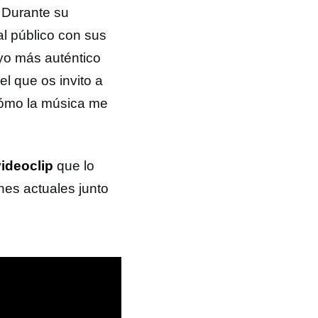
. Durante su
 al público con sus
yo más auténtico
l que os invito a
 cómo la música me
videoclip
que lo
nes actuales junto