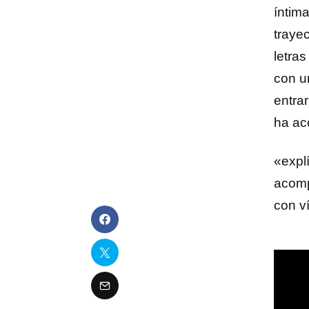
íntim
trayec
letra
con u
entra
ha ac
«expl
acomp
con ví