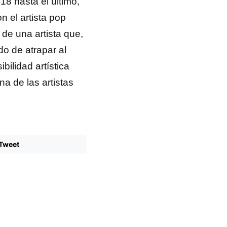
18 hasta el último,
n el artista pop
 de una artista que,
do de atrapar al
ilidad artística
a de las artistas
Tweet