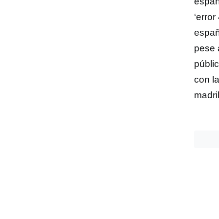
españo
‘error
españ
pese 
públi
con l
madri