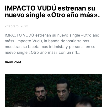
IMPACTO VUDÚ estrenan su
nuevo single «Otro año más».
7 febrero, 2023
Posted on
IMPACTO VUDÚ estrenan su nuevo single «Otro año
más». Impacto Vudú, la banda donostiarra nos
muestran su faceta más intimista y personal en su
nuevo single «Otro año más» con un riff…
View Post