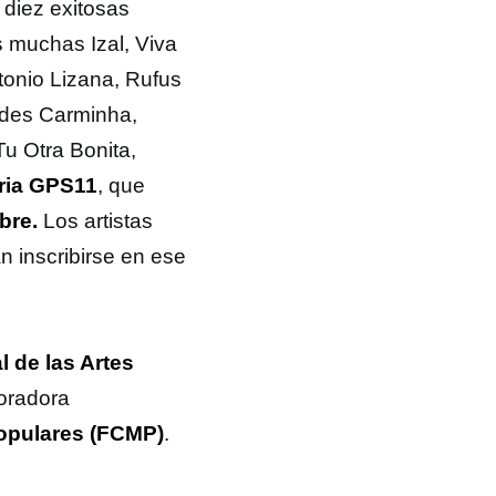
 diez exitosas
 muchas Izal, Viva
tonio Lizana, Rufus
ades Carminha,
u Otra Bonita,
ria GPS11
, que
mbre.
Los artistas
n inscribirse en ese
l de las Artes
oradora
Populares (FCMP)
.