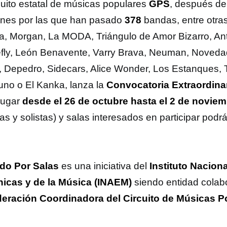
rcuito estatal de músicas populares
GPS
, después de
ones por las que han pasado
378
bandas, entre otras
a, Morgan, La MODA, Triángulo de Amor Bizarro, An
refly, León Benavente, Varry Brava, Neuman, Noved
, Depedro, Sidecars, Alice Wonder, Los Estanques, T
iuno o El Kanka, lanza la
Convocatoria Extraordina
 lugar
desde el 26 de octubre hasta el 2 de novie
s y solistas) y salas interesados en participar podrá
.
do Por Salas
es una iniciativa del
Instituto Naciona
icas y de la Música (INAEM)
siendo entidad colab
eración Coordinadora del Circuito de Músicas 