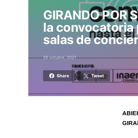
GIRANDO POR S
la convocatoria 
salas de concier
26 octubre, 2021
Posted on
Share
Tweet
ABIE
GIRA