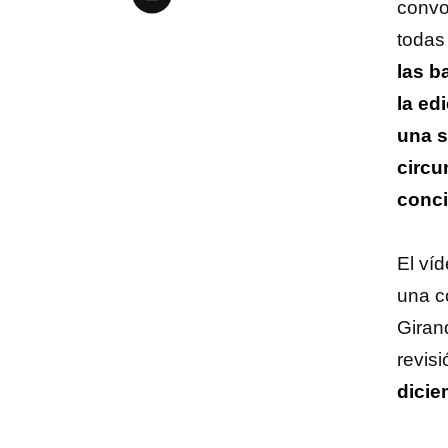
convo
todas
las b
la ed
una s
circu
conci
El víd
una co
Giran
revis
dicie