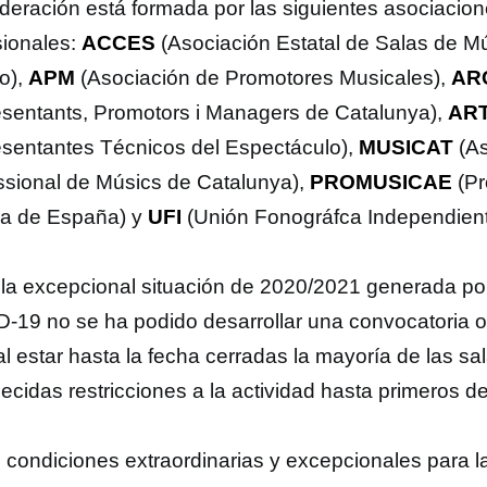
deración está formada por las siguientes asociacio
sionales:
ACCES
(Asociación Estatal de Salas de M
to),
APM
(Asociación de Promotores Musicales),
AR
sentants, Promotors i Managers de Catalunya),
AR
sentantes Técnicos del Espectáculo),
MUSICAT
(As
ssional de Músics de Catalunya),
PROMUSICAE
(Pr
a de España) y
UFI
(Unión Fonográfca Independient
la excepcional situación de 2020/2021 generada por
-19 no se ha podido desarrollar una convocatoria ord
l estar hasta la fecha cerradas la mayoría de las sal
lecidas restricciones a la actividad hasta primeros d
condiciones extraordinarias y excepcionales para l