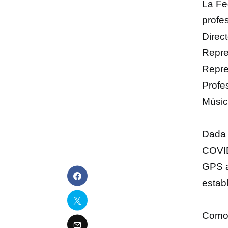
La Fe
profe
Direc
Repre
Repre
Profe
Músic
Dada 
COVID
GPS a
estab
Como 