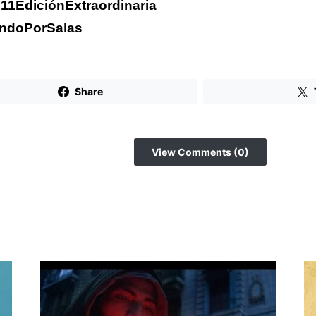
1EdiciónExtraordinaria
andoPorSalas
Share
View Comments (0)