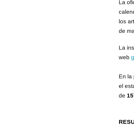
La of
calen
los a
de ma
La in
web
g
En la
el es
de
1
RESU