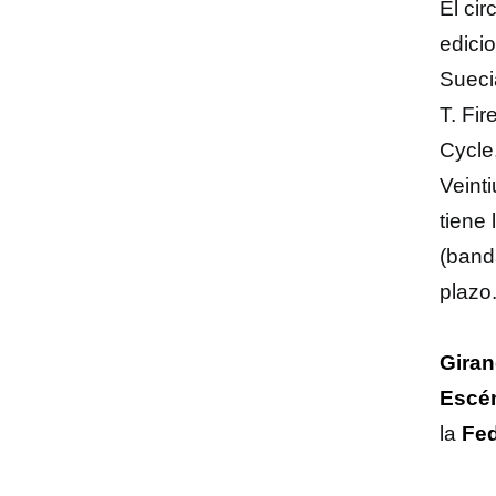
El ci
edici
Sueci
T. Fi
Cycle
Veint
tiene
(banda
plazo
Giran
Escén
la
Fed