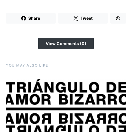
Share
Tweet
View Comments (0)
YOU MAY ALSO LIKE