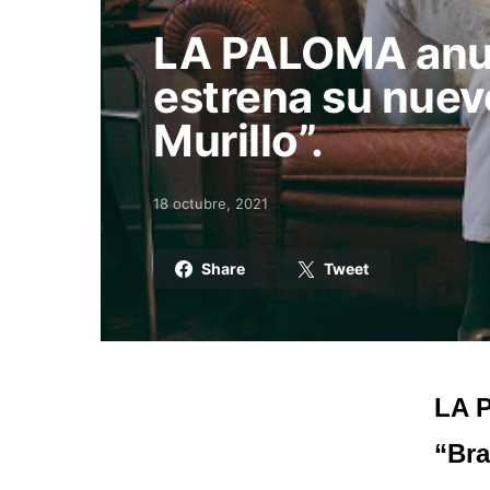
LA PALOMA anun
estrena su nuev
Murillo”.
18 octubre, 2021
Posted on
Share
Tweet
LA P
“Bra