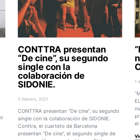
CONTTRA presentan
“
“De cine”, su segundo
n
single con la
C
colaboración de
SIDONIE.
1 
Po
“M
5 febrero, 2021
EL
Posted on
nu
CONTTRA presentan “De cine”, su segundo
pr
mo
single con la colaboración de SIDONIE.
el
Conttra, el cuarteto de Barcelona
presentan “De cine”, el segundo single de
Vi