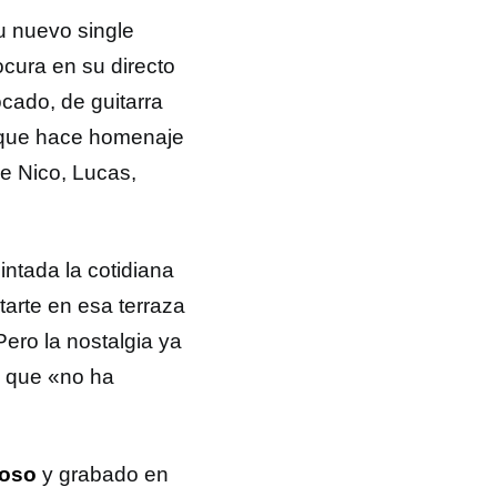
su nuevo single
ocura en su directo
ocado, de guitarra
 que hace homenaje
de Nico, Lucas,
pintada la cotidiana
tarte en esa terraza
Pero la nostalgia ya
el que «no ha
Soso
y grabado en