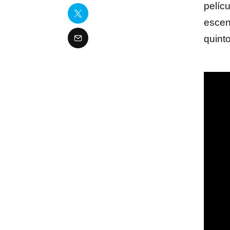
pelíc
escen
quint