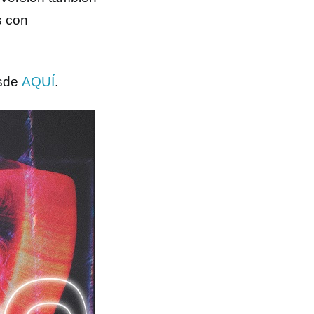
s con
esde
AQUÍ
.