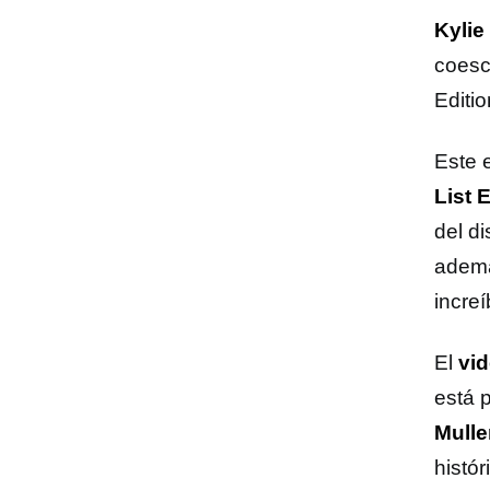
Kylie
coesc
Editi
Este 
List 
del d
ademá
incre
El
vid
está 
Mulle
histór