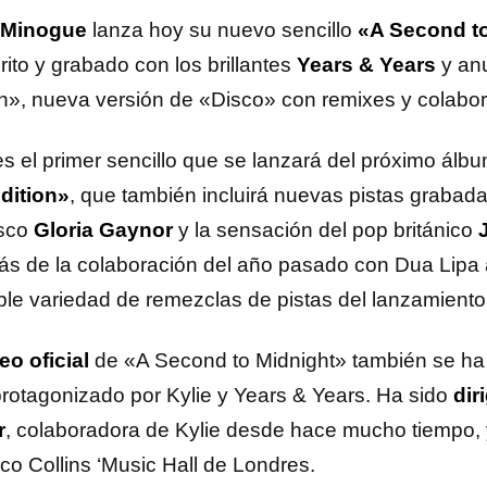
 Minogue
lanza hoy su nuevo sencillo
«A Second t
rito y grabado con los brillantes
Years & Years
y anu
on», nueva versión de «Disco» con remixes y colabo
es el primer sencillo que se lanzará del próximo álb
Edition»
, que también incluirá nuevas pistas grabad
isco
Gloria Gaynor
y la sensación del pop británico
s de la colaboración del año pasado con Dua Lipa
íble variedad de remezclas de pistas del lanzamiento 
eo oficial
de «A Second to Midnight» también se ha
protagonizado por Kylie y Years & Years. Ha sido
dir
r
, colaboradora de Kylie desde hace mucho tiempo, y
ico Collins ‘Music Hall de Londres.