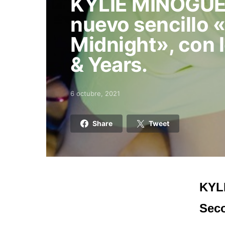
KYLIE MINOGUE 
nuevo sencillo 
Midnight», con l
& Years.
6 octubre, 2021
Posted on
Share
Tweet
KYLI
Seco