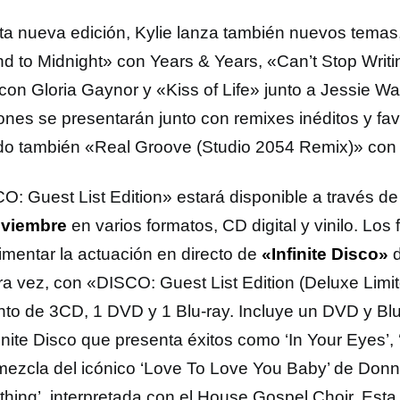
ta nueva edición, Kylie lanza también nuevos temas,
d to Midnight» con Years & Years, «Can’t Stop Writ
con Gloria Gaynor y «Kiss of Life» junto a Jessie W
ones se presentarán junto con remixes inéditos y fav
ído también «Real Groove (Studio 2054 Remix)» co
O: Guest List Edition» estará disponible a través 
oviembre
en varios formatos, CD digital y vinilo. Los
imentar la actuación en directo de
«Infinite Disco»
ra vez, con «DISCO: Guest List Edition (Deluxe Limi
nto de 3CD, 1 DVD y 1 Blu-ray. Incluye un DVD y Blu
inite Disco que presenta éxitos como ‘In Your Eyes’, ‘
mezcla del icónico ‘Love To Love You Baby’ de Don
hing’, interpretada con el House Gospel Choir. Esta