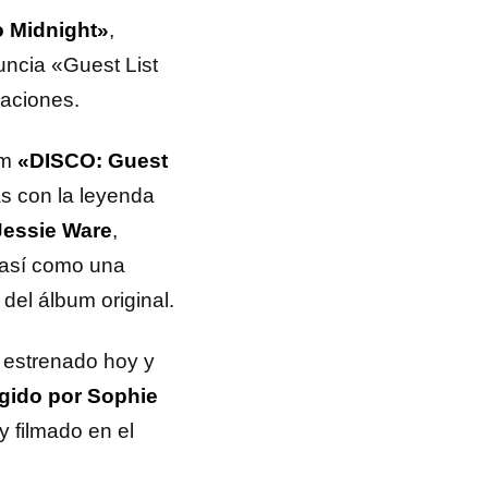
o Midnight»
,
ncia «Guest List
raciones.
um
«DISCO: Guest
as con la leyenda
Jessie Ware
,
 así como una
del álbum original.
 estrenado hoy y
igido por Sophie
 filmado en el