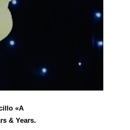
illo «A
rs & Years.