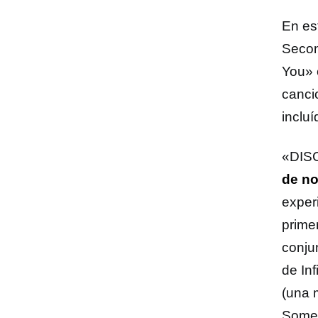
En es
Secon
You» 
canci
inclu
«DISC
de n
exper
prime
conju
de Inf
(una 
Somet