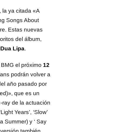
 la ya citada «A
ing Songs About
are. Estas nuevas
oritos del álbum,
n
Dua Lipa
.
de BMG el próximo
12
 fans podrán volver a
del año pasado por
ted)», que es un
-ray de la actuación
Light Years’, ‘Slow’
na Summer) y ‘ Say
 versión también