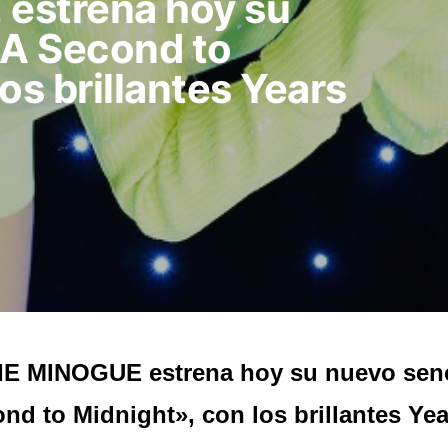
estrena hoy su
«A Second to
os brillantes Years
E MINOGUE estrena hoy su nuevo senc
nd to Midnight», con los brillantes Yea