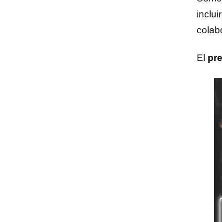
inclu
colab
El
pr