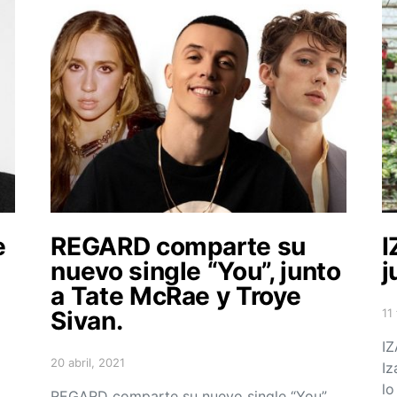
e
REGARD comparte su
I
nuevo single “You”, junto
j
a Tate McRae y Troye
Sivan.
11
Po
IZ
20 abril, 2021
Iz
Posted on
lo
REGARD comparte su nuevo single “You”,