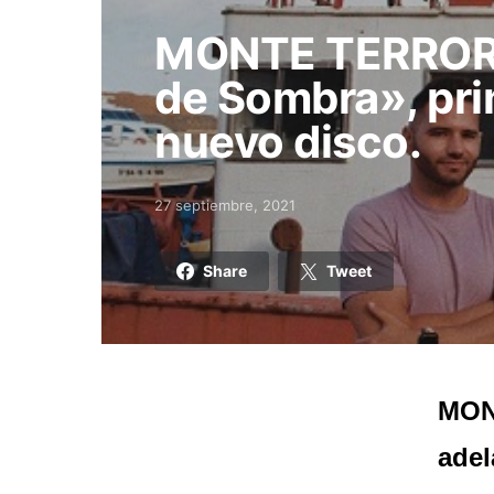
MONTE TERROR e
de Sombra», pri
nuevo disco.
27 septiembre, 2021
Posted on
Share
Tweet
MON
adel