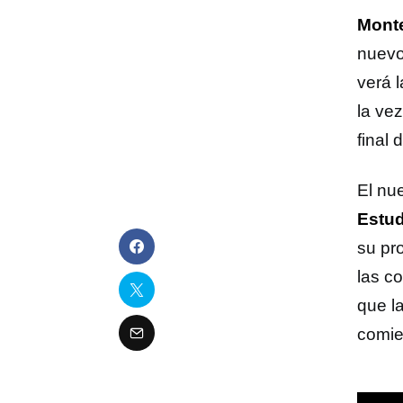
Monte
nuevo
verá 
la ve
final 
El nu
Estud
su pr
las co
que la
comie