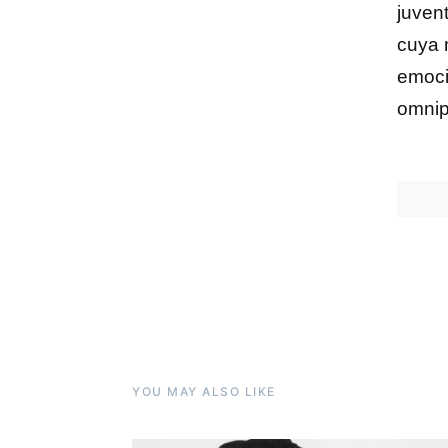
juven
cuya 
emoci
omnip
YOU MAY ALSO LIKE