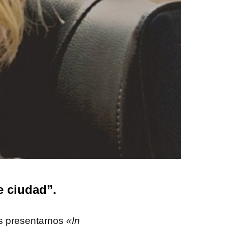
e ciudad”.
as presentarnos
«In