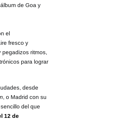
o álbum de Goa y
n el
re fresco y
y pegadizos ritmos,
trónicos para lograr
ciudades, desde
en
, o Madrid con su
 sencillo del que
l 12 de