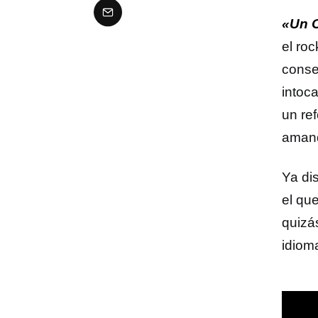
«Un 
el ro
conseg
intoc
un re
amand
Ya di
el qu
quizá
idiom