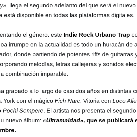
ty»,
llega el segundo adelanto del que será el nuev
 está disponible en todas las plataformas digitales.
entando el género, este
Indie Rock Urbano Trap
co
oa irrumpe en la actualidad es todo un huracán de ai
ador, donde partiendo de potentes riffs de guitarras 
orporando melodías, letras callejeras y sonidos elec
na combinación imparable.
a grabado a lo largo de casi dos años en distintas 
 York con el mágico
Fich Narc
, Vitoria con
Loco Ali
o
Pochi Sempere
. El artista nos presenta el segundo
su nuevo álbum:
«
Ultramaldad»,
que se publicará e
embre.