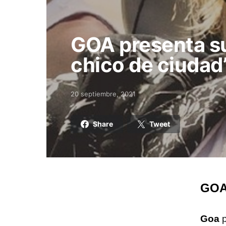
GOA presenta su
chico de ciudad”
20 septiembre, 2021
Posted on
Share
Tweet
GOA 
Goa
p