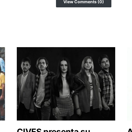
View Comments (0)
CIVES presenta su
A