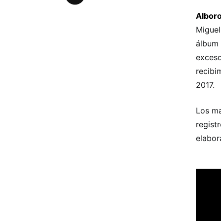
Albor
Miguel
álbum 
exceso
recibi
2017.
Los ma
regist
elabor