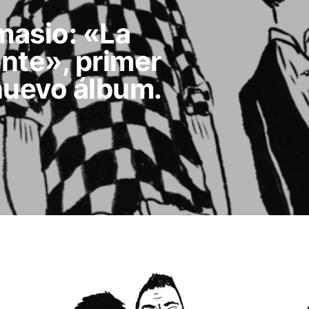
masio: «La
nte», primer
nuevo álbum.