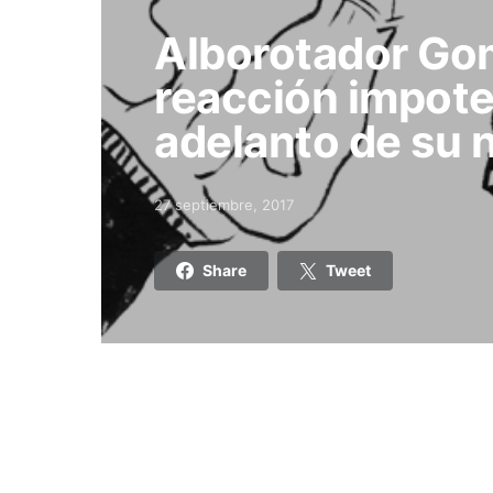
Alborotador Go
reacción impote
adelanto de su 
27 septiembre, 2017
Posted on
Share
Tweet