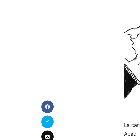
La can
Apadr