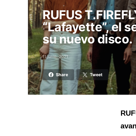
RUFUS T.FIREFL
“Lafayette”, el
su nuevo disco.
11 junio, 2021
Posted on
Share
Tweet
RUFU
avan