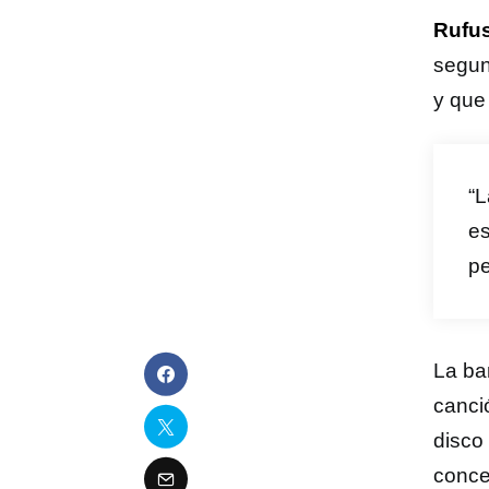
Rufus
segun
y que
“L
e
p
La ba
canci
disco
conce