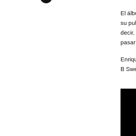
El ál
su pu
decir,
pasar
Enriq
B Swe