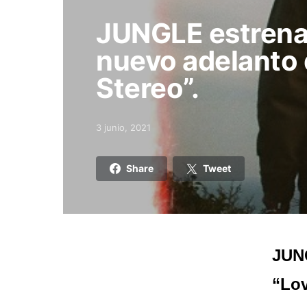
JUNGLE estrenan
nuevo adelanto 
Stereo”.
3 junio, 2021
Posted on
Share
Tweet
JUNG
“Lov