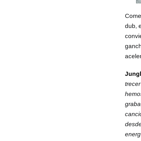
Comen
dub, 
convi
ganch
acele
Jung
trece
hemos 
graba
canci
desde 
energ