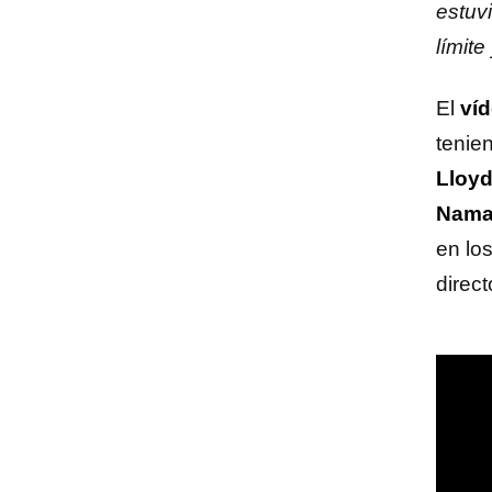
estuv
límite
El
ví
tenien
Lloy
Nam
en lo
direc