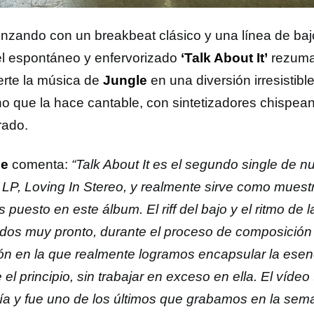
zando con un breakbeat clásico y una línea de baj
el espontáneo y enfervorizado
‘Talk About It’
rezuma
erte la música de
Jungle
en una diversión irresistibl
o que la hace cantable, con sintetizadores chispean
rado.
le
comenta:
“Talk About It es el segundo single de n
r LP, Loving In Stereo, y realmente sirve como muest
puesto en este álbum. El riff del bajo y el ritmo de l
dos muy pronto, durante el proceso de composición 
ón en la que realmente logramos encapsular la esenc
el principio, sin trabajar en exceso en ella. El víde
ía y fue uno de los últimos que grabamos en la se