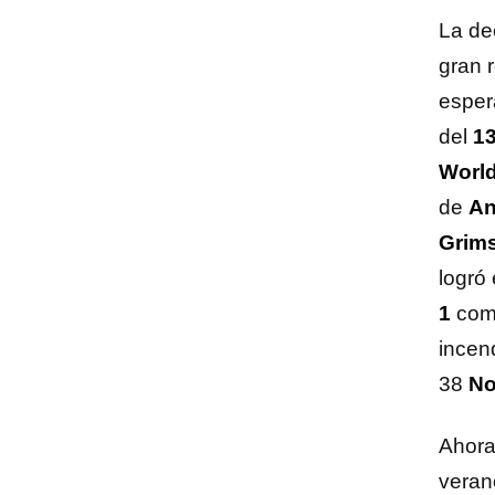
La de
gran 
esper
del
13
Worl
de
An
Grim
logró
1
com
incen
38
No
Ahor
veran