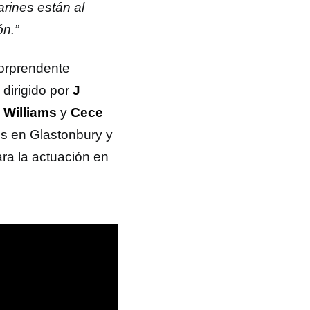
arines están al
ón.”
sorprendente
dirigido por
J
 Williams
y
Cece
es en Glastonbury y
ra la actuación en