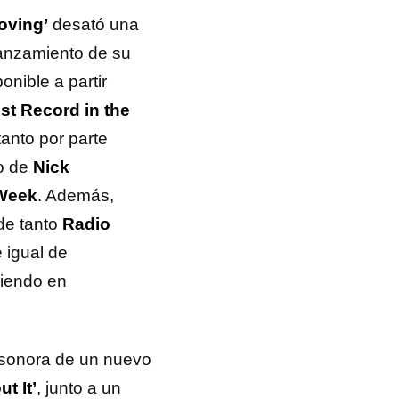
oving’
desató una
 lanzamiento de su
onible a partir
st Record in the
anto por parte
o de
Nick
 Week
. Además,
de tanto
Radio
 igual de
ciendo en
 sonora de un nuevo
t It’
, junto a un