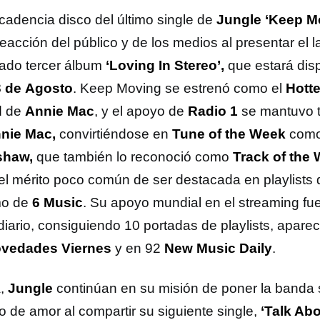
cadencia disco del último single de
Jungle
‘Keep M
reacción del público y de los medios al presentar el
ado tercer álbum
‘Loving In Stereo’,
que estará disp
 de
Agosto
. Keep Moving se estrenó como el
Hotte
d
de
Annie Mac
, y el apoyo de
Radio 1
se mantuvo t
nie Mac,
convirtiéndose en
Tune of the Week
com
shaw,
que también lo reconoció como
Track of the
 el mérito poco común de ser destacada en playlists 
o de
6 Music
. Su apoyo mundial en el streaming fue
diario, consiguiendo 10 portadas de playlists, apare
vedades Viernes
y en 92
New Music Daily
.
a,
Jungle
continúan en su misión de poner la banda
o de amor al compartir su siguiente single,
‘Talk Abou