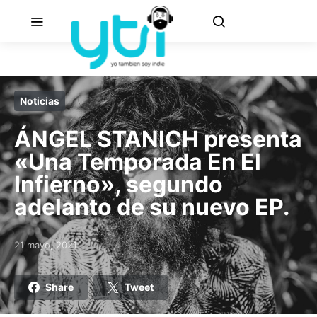
Noticias
ÁNGEL STANICH presenta
«Una Temporada En El
Infierno», segundo
adelanto de su nuevo EP.
21 mayo, 2021
Posted on
Share
Tweet