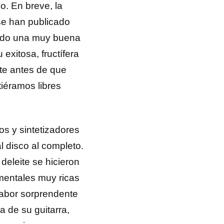
mo. En breve, la
 se han publicado
endo una muy buena
exitosa, fructífera
nte antes de que
tiéramos libres
os y sintetizadores
l disco al completo.
deleite se hicieron
umentales muy ricas
labor sorprendente
 de su guitarra,