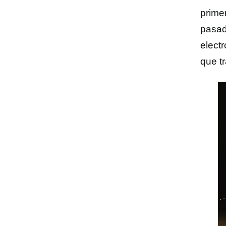
prime
pasad
electr
que t