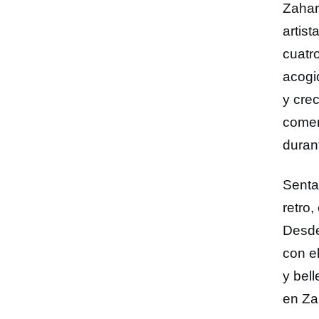
Zahara
artis
cuatr
acogi
y cre
comen
duran
Senta
retro
Desde
con e
y bel
en Za