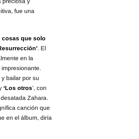
a preciosa y
tiva, fue una
o cosas que solo
Resurrección’
. El
almente en la
l impresionante.
y bailar por su
y
‘Los otros
’, con
ar desatada Zahara.
nífica canción que
e en el álbum, diría