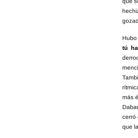
que s
hechi
gozad
Hubo 
tú ha
derro
menci
Tambi
rítmi
más é
Daban
cerró 
que l