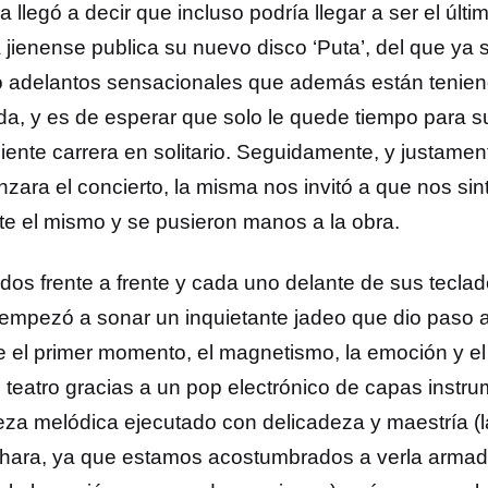
 llegó a decir que incluso podría llegar a ser el últi
ta jienense publica su nuevo disco ‘Puta’, del que ya
o adelantos sensacionales que además están teni
da, y es de esperar que solo le quede tiempo para su 
ciente carrera en solitario. Seguidamente, y justame
zara el concierto, la misma nos invitó a que nos sin
te el mismo y se pusieron manos a la obra.
dos frente a frente y cada uno delante de sus teclad
, empezó a sonar un inquietante jadeo que dio paso a
 el primer momento, el magnetismo, la emoción y el 
l teatro gracias a un pop electrónico de capas instr
leza melódica ejecutado con delicadeza y maestría (
hara, ya que estamos acostumbrados a verla armada