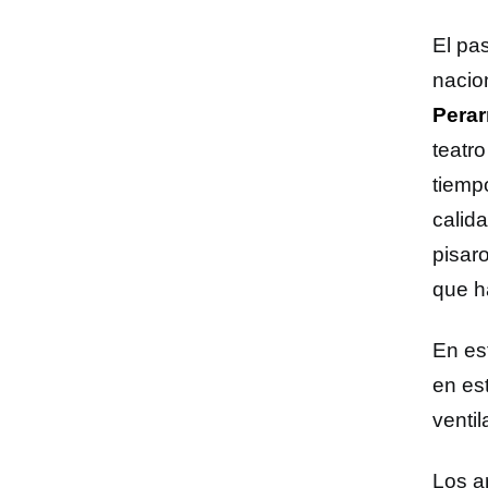
El pa
nacion
Pera
teatr
tiemp
calid
pisar
que h
En es
en es
ventil
Los a