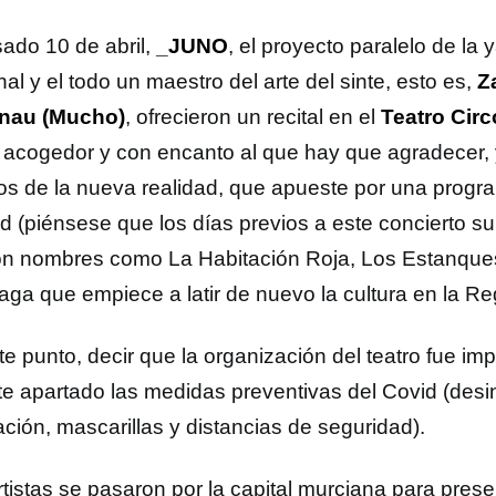
sado 10 de abril,
_JUNO
, el proyecto paralelo de la 
al y el todo un maestro del arte del sinte, esto es,
Z
rnau (Mucho)
, ofrecieron un recital en el
Teatro Circ
o acogedor y con encanto al que hay que agradecer,
os de la nueva realidad, que apueste por una progr
ad (piénsese que los días previos a este concierto su
on nombres como La Habitación Roja, Los Estanque
aga que empiece a latir de nuevo la cultura en la Re
te punto, decir que la organización del teatro fue im
te apartado las medidas preventivas del Covid (desi
ación, mascarillas y distancias de seguridad).
rtistas se pasaron por la capital murciana para pres