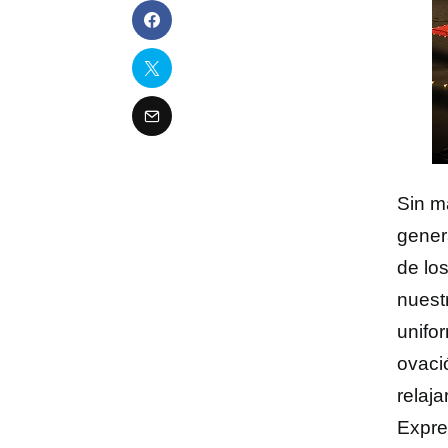
Sin m
gener
de los
nuest
unifo
ovaci
relaj
Expre