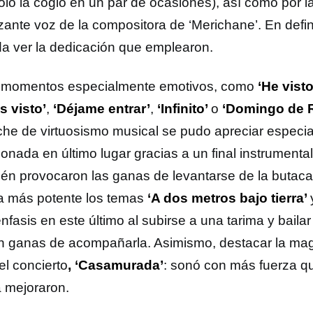
olo la cogió en un par de ocasiones), así como por l
zante voz de la compositora de ‘Merichane’. En defini
a ver la dedicación que emplearon.
momentos especialmente emotivos, como
‘He vist
s visto’
,
‘Déjame entrar’
,
‘Infinito’
o
‘Domingo de 
che de virtuosismo musical se pudo apreciar especi
onada en último lugar gracias a un final instrumenta
én provocaron las ganas de levantarse de la butaca 
ca más potente los temas
‘A dos metros bajo tierra’
nfasis en este último al subirse a una tarima y bail
 ganas de acompañarla. Asimismo, destacar la mag
el concierto
, ‘Casamurada’
: sonó con más fuerza qu
a mejoraron.