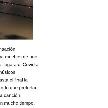
nsación
ara muchos de uno
 llegara el Covid a
 músicos
ta el final la
ando que preferían
ra canción.
en mucho tiempo,