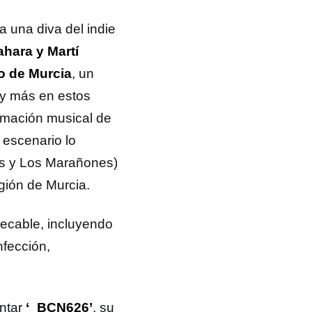
ya una diva del indie
ahara y Martí
o de Murcia
, un
 y más en estos
amación musical de
 escenario lo
s y Los Marañones)
gión de Murcia.
pecable, incluyendo
nfección,
entar
‘_BCN626’
, su