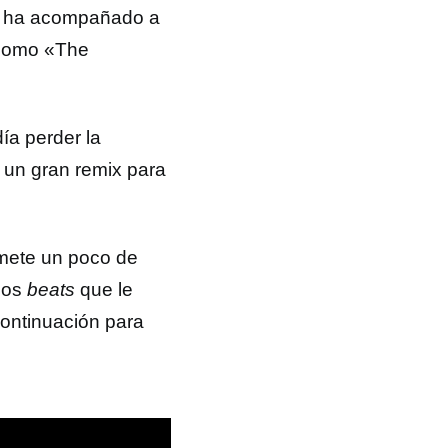
ue ha acompañado a
 como «The
ía perder la
 un gran remix para
 mete un poco de
icos
beats
que le
continuación para