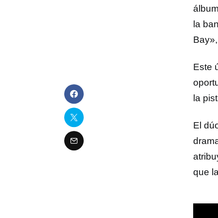
álbum
la ba
Bay»,
Este 
oport
la pis
El dú
drama
atrib
que la