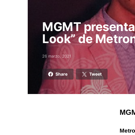
MGMT presenta 
Look” de Metro
26 marzo, 2021
Posted on
Share
Tweet
MGMT
Metr