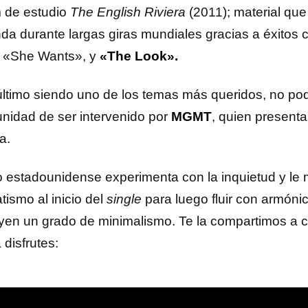
 de estudio
The English Riviera
(2011); material q
nda durante largas giras mundiales gracias a éxitos
 «She Wants», y
«The Look».
último siendo uno de los temas más queridos, no pod
unidad de ser intervenido por
MGMT
, quien presenta
ta.
o estadounidense experimenta con la inquietud y le
tismo al inicio del
single
para luego fluir con armón
uyen un grado de minimalismo. Te la compartimos a 
 disfrutes: