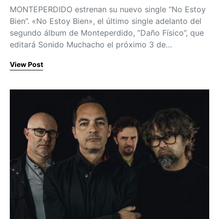
MONTEPERDIDO estrenan su nuevo single “No Estoy
Bien”. «No Estoy Bien», el último single adelanto del
segundo álbum de Monteperdido, ”Daño Físico”, que
editará Sonido Muchacho el próximo 3 de…
View Post