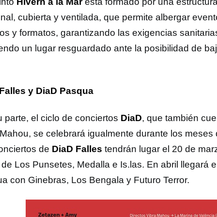
into
Hivern a la Mar
está formado por una estructur
nal, cubierta y ventilada, que permite albergar event
os y formatos, garantizando las exigencias sanitaria
iendo un lugar resguardado ante la posibilidad de ba
Falles y DiaD Pasqua
 parte, el ciclo de conciertos
DiaD
, que también cue
 Mahou, se celebrará igualmente durante los meses d
onciertos de
DiaD Falles
tendrán lugar el 20 de mar
de Los Punsetes, Medalla e Is.las. En abril llegará 
a con Ginebras, Los Bengala y Futuro Terror.