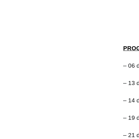
PROG
– 06 
– 13 
– 14 
– 19 
– 21 