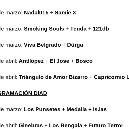
de marzo:
Nadal015
+
Samie X
de marzo:
Smoking Souls
+
Tenda
+
121db
de marzo:
Viva Belgrado
+
Dûrga
e abril:
Antílopez
+
El Jose
+
Bosco
e abril:
Triángulo de Amor Bizarro
+
Capricornio 
RAMACIÓN DIAD
de marzo:
Los Punsetes
+
Medalla
+ Is.las
e abril:
Ginebras
+
Los Bengala
+
Futuro Terror