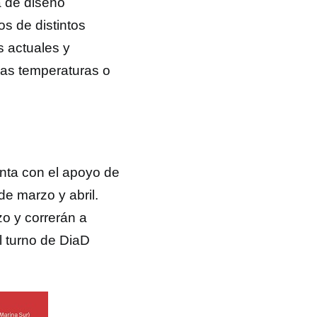
a de diseño
os de distintos
s actuales y
jas temperaturas o
nta con el apoyo de
e marzo y abril.
zo y correrán a
el turno de DiaD