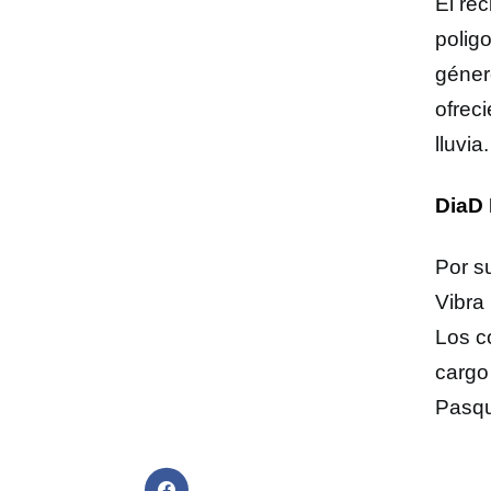
El rec
poligo
géner
ofrec
lluvia.
DiaD 
Por su
Vibra
Los c
cargo 
Pasqu