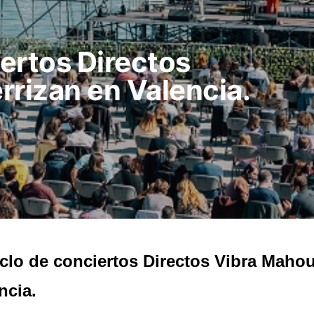
iertos Directos
rrizan en Valencia.
iclo de conciertos Directos Vibra Mahou
ncia.