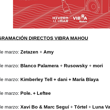
RAMACIÓN DIRECTOS VIBRA MAHOU
de marzo:
Zetazen
+
Amy
de marzo:
Blanco Palamera
+
Rusowsky
+
mori
de marzo:
Kimberley Tell + dani + María Blaya
de marzo:
Pole. + Leftee
de marzo:
Xavi Bo & Marc Seguí
+
Tórtel
+
Luna Va