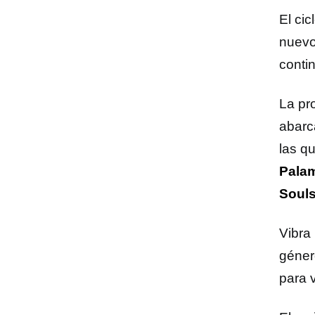
El cic
nuevo
conti
La pr
abarc
las q
Palam
Souls
Vibra
géner
para v