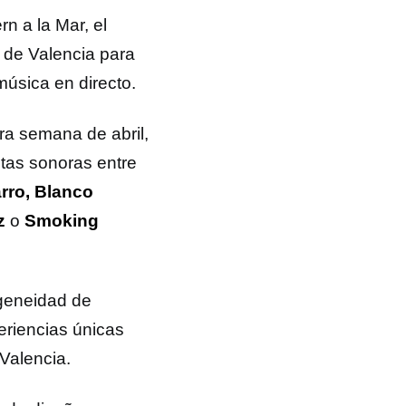
rn a la Mar, el
r de Valencia para
música en directo.
ra semana de abril,
stas sonoras entre
rro, Blanco
ez
o
Smoking
ogeneidad de
eriencias únicas
 Valencia.