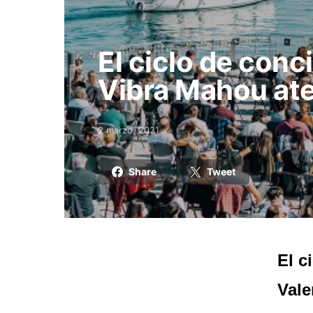
El ciclo de conc
Vibra Mahou ate
2 marzo, 2021
Posted on
Share
Tweet
El c
Vale