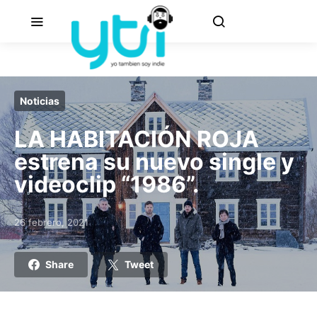
Noticias
LA HABITACIÓN ROJA
estrena su nuevo single y
videoclip “1986”.
26 febrero, 2021
Posted on
Share
Tweet