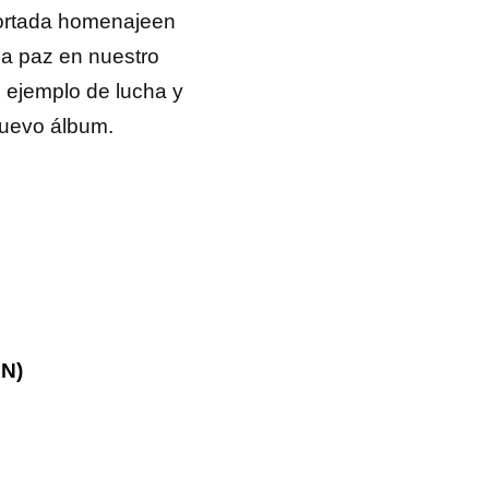
 portada homenajeen
la paz en nuestro
n ejemplo de lucha y
 nuevo álbum.
CN)