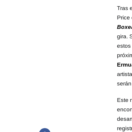
Tras 
Price
Boxe
gira.
estos
próxi
Ermua
artist
serán 
Este 
encon
desamo
regis