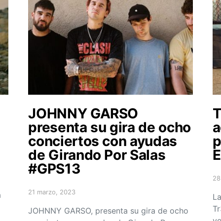
JOHNNY GARSO
presenta su gira de ocho
a
conciertos con ayudas
p
de Girando Por Salas
E
#GPS13
28
Po
21 marzo, 2023
á
Posted on
La
Tr
JOHNNY GARSO, presenta su gira de ocho
ve