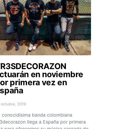
TR3SDECORAZON
ctuarán en noviembre
or primera vez en
spaña
 octubre, 2019
sted on
 conocidísima banda colombiana
3decorazon llega a España por primera
z para ofrecernos su música cargada de