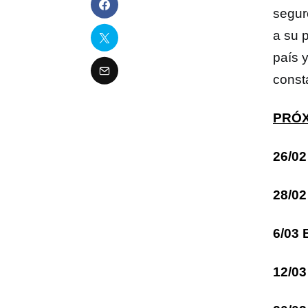
segur
a su 
país 
const
PRÓX
26/02
28/02
6/03 
12/03