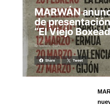
MARWÁN anunci
de presentación
“El Viejo Boxead
12 febrero, 2021
Posted on
Share
Tweet
MAR
nuev