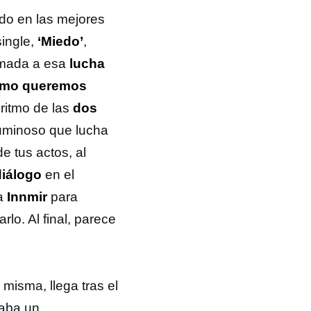
ando en las mejores
ingle,
‘Miedo’
,
amada a esa
lucha
mo queremos
 ritmo de las
dos
uminoso que lucha
e tus actos, al
diálogo
en el
a
Innmir
para
lo. Al final, parece
 misma, llega tras el
zaba un