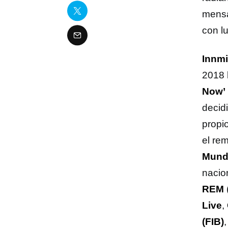
mens
con lu
Innmi
2018 l
Now’
decid
propi
el re
Mund
nacio
REM
Live
,
(FIB)