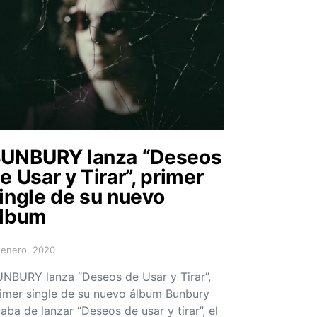
UNBURY lanza “Deseos
e Usar y Tirar”, primer
ingle de su nuevo
lbum
 enero, 2020
sted on
NBURY lanza “Deseos de Usar y Tirar”,
imer single de su nuevo álbum Bunbury
aba de lanzar “Deseos de usar y tirar”, el