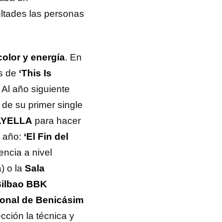
ultades las personas
color y energía
. En
es de
‘This Is
. Al año siguiente
 de su primer single
LYELLA
para hacer
l año:
‘El Fin del
encia a nivel
) o la
Sala
ilbao BBK
cional de Benicásim
cción la técnica y