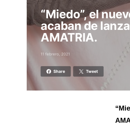
“Miedo”, el nuev
acaban de lanza
AMATRIA.
11 febrero, 2021
Posted on
Share
Tweet
“Mie
AMA