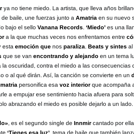
ir
ya no tiene miedo. La artista, que lleva años brill
 de baile, une fuerzas junto a
Amatria
en su nuevo s
o bajo el sello
Vanana Records
.
‘Miedo’
es una ll
or
a la que muchas veces nos enfrentamos entre
có
 esta
emoción que
nos
paraliza
.
Beats y sintes
al
s
que se van
encontrando y alejando
en un tema l
a la oscuridad, contra el miedo a las consecuencias d
o o al qué dirán. Así, la canción se convierte en un
matria
personifica esa
voz interior
que acompaña 
le a empujar ese sentimiento hacia afuera para soltar
olo abrazando el miedo es posible dejarlo a un lado.
do»
, es el segundo single de
Innmir
cantado por ella
nte
‘Tienes esa luz’
, tema de baile que también lan