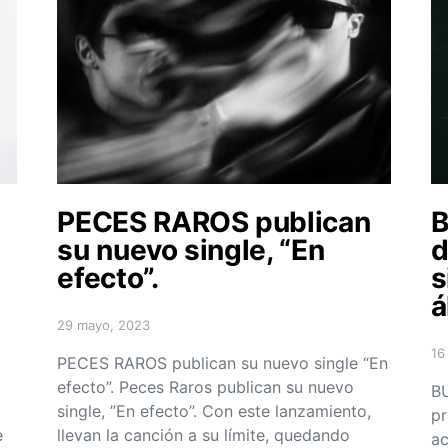
PECES RAROS publican
B
su nuevo single, “En
d
efecto”.
s
á
29 mayo, 2023
Posted on
16
PECES RAROS publican su nuevo single “En
Po
efecto”. Peces Raros publican su nuevo
BU
single, ”En efecto”. Con este lanzamiento,
pr
e
llevan la canción a su límite, quedando
ac