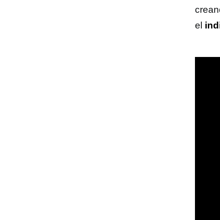
crean
el
ind