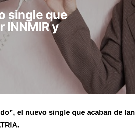
o single que
r INNMIR y
do”, el nuevo single que acaban de la
TRIA.