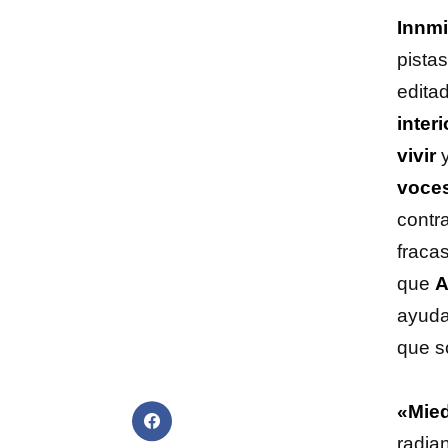
Innm
pistas
editad
interi
vivir
y
voce
contr
fracas
que
A
ayudar
que s
«Mie
radia