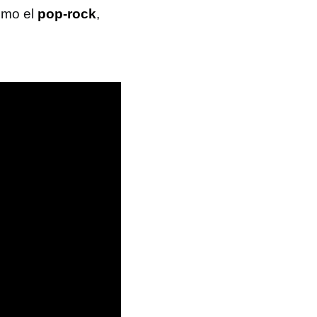
omo el
pop-rock
,