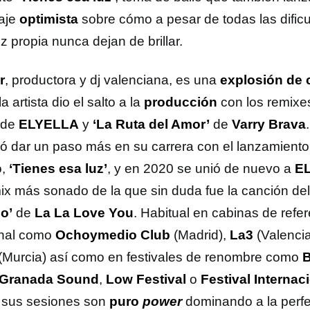
aje
optimista
sobre cómo a pesar de todas las dific
z propia nunca dejan de brillar.
r
, productora y dj valenciana, es una
explosión de 
a artista dio el salto a la
producción
con los remix
de
ELYELLA
y
‘La Ruta del Amor’
de
Varry Brava
ió dar un paso más en su carrera con el lanzamiento
o,
‘Tienes esa luz’
, y en 2020 se unió de nuevo a
E
mix más sonado de la que sin duda fue la canción de
o’
de
La La Love You
. Habitual en cabinas de refer
nal como
Ochoymedio Club
(Madrid),
La3
(Valencia
(Murcia) así como en festivales de renombre como
B
Granada Sound
,
Low Festival
o
Festival Interna
, sus sesiones son
puro
power
dominando a la perfe