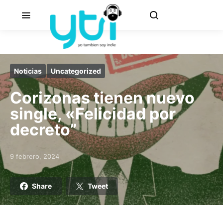
Noticias
Uncategorized
Corizonas tienen nuevo
single, «Felicidad por
decreto”
9 febrero, 2024
Posted on
Share
Tweet