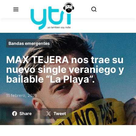
Bandas emergentes
MAX TEJERA nos trae su
nuevo single veraniego y
bailable “La Playa”.
11 febrero, 2021
Posted on
Share
Tweet