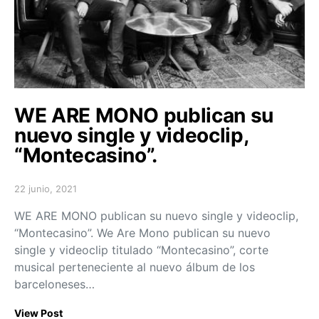
WE ARE MONO publican su
nuevo single y videoclip,
“Montecasino”.
22 junio, 2021
Posted on
WE ARE MONO publican su nuevo single y videoclip,
“Montecasino”. We Are Mono publican su nuevo
single y videoclip titulado “Montecasino”, corte
musical perteneciente al nuevo álbum de los
barceloneses…
View Post